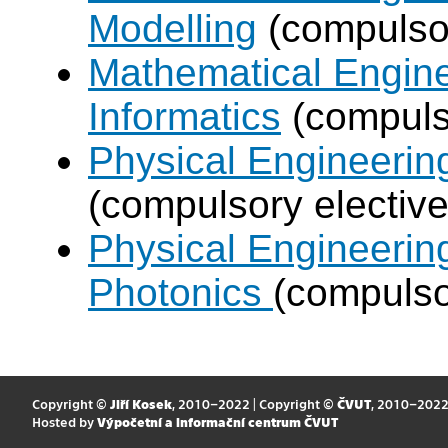
Modelling
(compulsor
Mathematical Engine
Informatics
(compulso
Physical Engineering
(compulsory elective
Physical Engineerin
Photonics
(compulso
Copyright ©
Jiří Kosek
, 2010–2022 | Copyright ©
ČVUT
, 2010–202
Hosted by
Výpočetní a informační centrum ČVUT