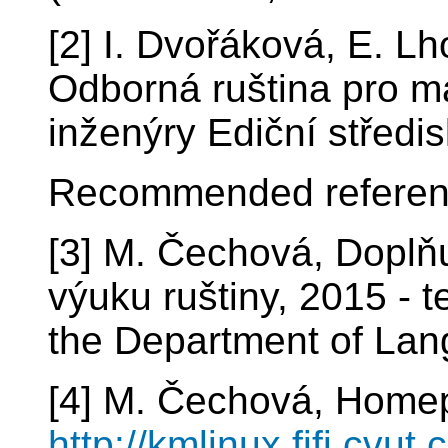
[2] I. Dvořáková, E. L
Odborná ruština pro ma
inženýry Ediční střed
Recommended referen
[3] M. Čechová, Doplňuj
výuku ruštiny, 2015 - 
the Department of La
[4] M. Čechová, Home
http://kmlinux.fjfi.cvut