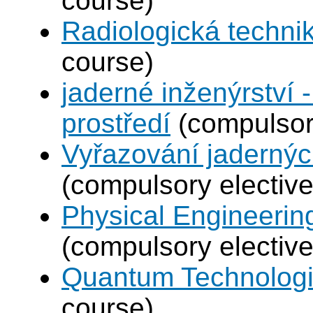
course)
Radiologická techni
course)
jaderné inženýrství -
prostředí
(compulsory
Vyřazování jadernýc
(compulsory elective
Physical Engineerin
(compulsory elective
Quantum Technolog
course)