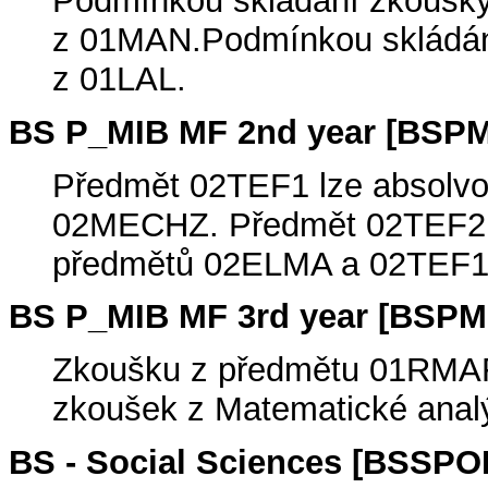
Podmínkou skládání zkoušky
z 01MAN.Podmínkou skládání
z 01LAL.
BS P_MIB MF 2nd year [BSP
Předmět 02TEF1 lze absolvo
02MECHZ. Předmět 02TEF2 l
předmětů 02ELMA a 02TEF
BS P_MIB MF 3rd year [BSPM
Zkoušku z předmětu 01RMAF 
zkoušek z Matematické analý
BS - Social Sciences [BSSP