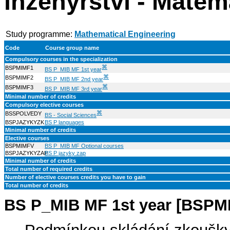
inženýrství - Matem
Study programme:
Mathematical Engineering
Code
Course group name
Compulsory courses in the specialization
⌘
BSPMIMF1
BS P_MIB MF 1st year
⌘
BSPMIMF2
BS P_MIB MF 2nd year
⌘
BSPMIMF3
BS P_MIB MF 3rd year
Minimal number of credits
Compulsory elective courses
⌘
BSSPOLVEDY
BS - Social Sciences
BSPJAZYKYZK
BS P languages
Minimal number of credits
Elective courses
BSPMIMFV
BS P_MIB MF Optional courses
BSPJAZYKYZAP
BS P jazyky zap
Minimal number of credits
Total number of required credits
Number of elective courses credits you have to gain
Total number of credits
BS P_MIB MF 1st year [BSPM