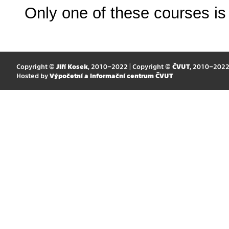
Only one of these courses is 
Copyright ©
Jiří Kosek
, 2010–2022 | Copyright ©
ČVUT
, 2010–202
Hosted by
Výpočetní a informační centrum ČVUT