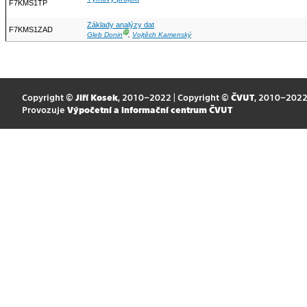
F7KMS1TP
Základy analýzy dat
F7KMS1ZAD
Ⓖ
Gleb Donin
,
Vojtěch Kamenský
Copyright ©
Jiří Kosek
, 2010–2022 | Copyright ©
ČVUT
, 2010–202
Provozuje
Výpočetní a informační centrum ČVUT