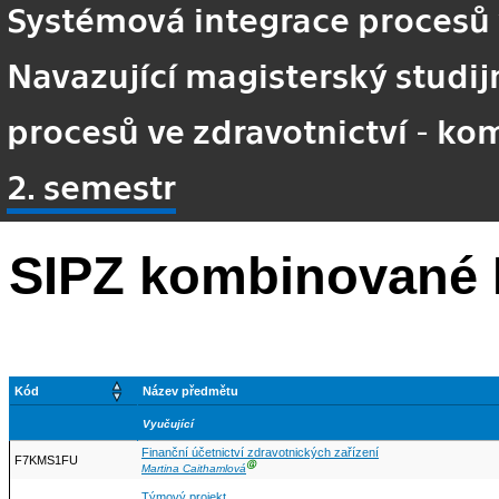
Systémová integrace procesů 
Navazující magisterský studi
procesů ve zdravotnictví - k
2. semestr
SIPZ kombinované 
Kód
Název předmětu
Vyučující
Finanční účetnictví zdravotnických zařízení
F7KMS1FU
Ⓖ
Martina Caithamlová
Týmový projekt