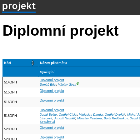
projekt
Diplomní projekt
Kód
Název předmětu
Vyučující
Diplomní projekt
514DPH
Ⓖ
Tomáš Efler
,
Václav Girsa
Diplomní projekt
515DPH
Diplomní projekt
516DPH
Diplomní projekt
David Belko
,
Ondřej Císler
,
Vítězslav Danda
,
Ondřej Dvořák
,
Michal J
518DPH
Lisecová
,
Arnošt Navrátil
,
Miroslav Pazdera
,
Boris Redčenkov
,
David 
Šestáková
Diplomní projekt
529DPH
Diplomní projekt
520DPH