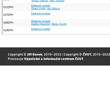
Tomáš Sklenář
,
Jitka Trevisan
Diplomní projekt
521DPH
Šimon Vojtík
,
Jan Záhora
Diplomní projekt
527DPH
Diplomní projekt
528DPH
Dalibor Hlaváček
,
Martin Čeněk
Diplomní projekt
519DPH
Copyright ©
Jiří Kosek
, 2010–2022 | Copyright ©
ČVUT
, 2010–202
Provozuje
Výpočetní a informační centrum ČVUT