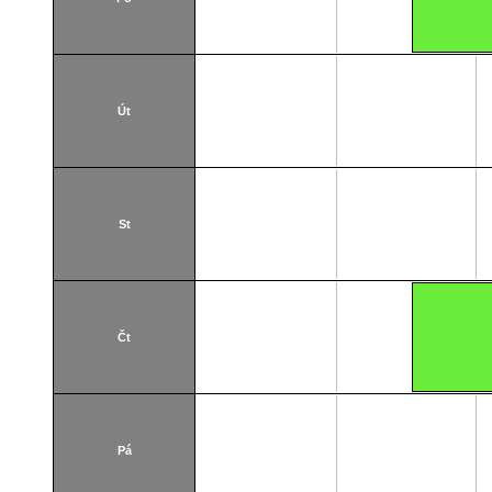
Út
St
Čt
Pá