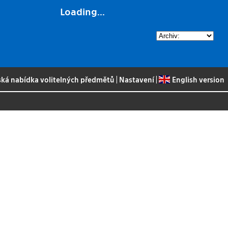
Loading...
ská nabídka volitelných předmětů
|
Nastavení
|
English version