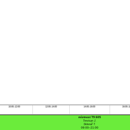
10:00–12:00
12:00–14:00
14:00–16:00
16:00–1
místnost T9:605
Trevisan J.
Sklenář T.
09:00–21:00