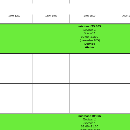
10:00–12:00
12:00–14:00
14:00–16:00
16:00–1
místnost T9:605
Trevisan J.
Sklenář T.
09:00–21:00
(paralelka 105)
Dejvice
Ateliér
místnost T9:605
Trevisan J.
Sklenář T.
09:00–21:00
(paralelka 105)