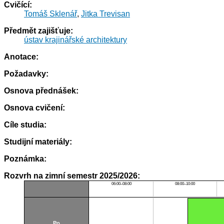
Cvičící:
Tomáš Sklenář
,
Jitka Trevisan
Předmět zajišťuje:
ústav krajinářské architektury
Anotace:
Požadavky:
Osnova přednášek:
Osnova cvičení:
Cíle studia:
Studijní materiály:
Poznámka:
Rozvrh na zimní semestr 2025/2026:
06:00–08:00
08:00–10:00
Po