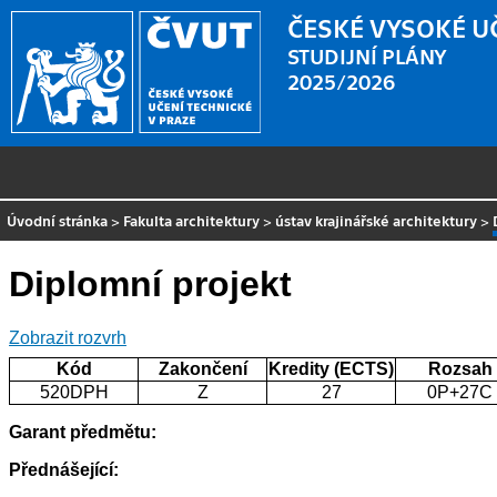
ČESKÉ VYSOKÉ U
STUDIJNÍ PLÁNY
2025/2026
Úvodní stránka
>
Fakulta architektury
>
ústav krajinářské architektury
>
Diplomní projekt
Zobrazit rozvrh
Kód
Zakončení
Kredity (ECTS)
Rozsah
520DPH
Z
27
0P+27C
Garant předmětu:
Přednášející: