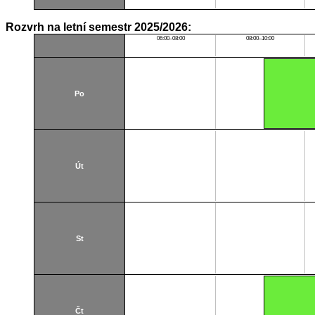
Rozvrh na letní semestr 2025/2026:
06:00–08:00
08:00–10:00
Po
Út
St
Čt