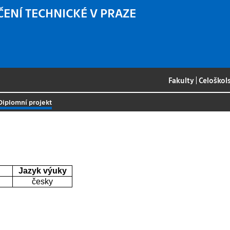
ČENÍ TECHNICKÉ V PRAZE
Fakulty
|
Celoškol
Diplomní projekt
Jazyk výuky
česky