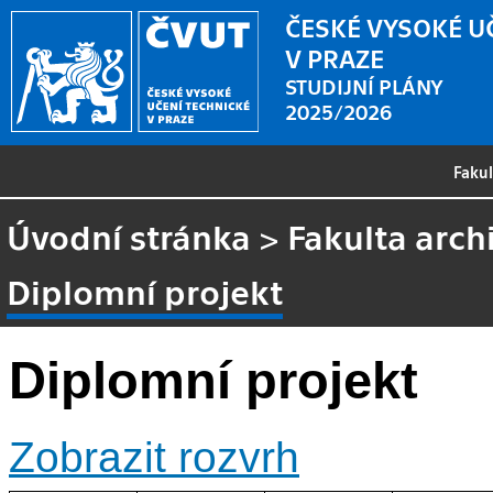
ČESKÉ VYSOKÉ U
V PRAZE
STUDIJNÍ PLÁNY
2025/2026
Faku
Úvodní stránka
>
Fakulta arch
Diplomní projekt
Diplomní projekt
Zobrazit rozvrh