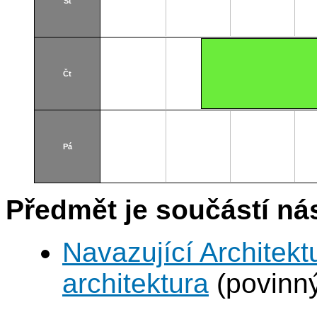
St
Čt
Pá
Předmět je součástí nás
Navazující Architekt
architektura
(povinn