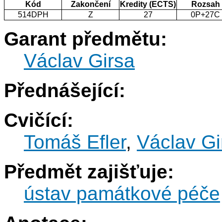
Kód
Zakončení
Kredity (ECTS)
Rozsah
514DPH
Z
27
0P+27C
Garant předmětu:
Václav Girsa
Přednášející:
Cvičící:
Tomáš Efler
,
Václav Gi
Předmět zajišťuje:
ústav památkové péče