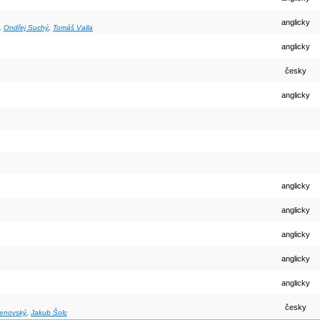
anglicky
,
Ondřej Suchý
,
Tomáš Valla
anglicky
česky
anglicky
anglicky
anglicky
anglicky
anglicky
anglicky
česky
enovský
,
Jakub Šolc