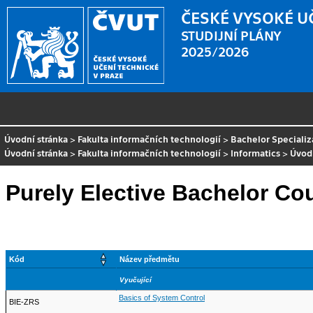
ČESKÉ VYSOKÉ U
STUDIJNÍ PLÁNY
2025/2026
Úvodní stránka
>
Fakulta informačních technologií
>
Bachelor Speciali
Úvodní stránka
>
Fakulta informačních technologií
>
Informatics
>
Úvodn
Purely Elective Bachelor Cou
Kód
Název předmětu
Vyučující
Basics of System Control
BIE-ZRS