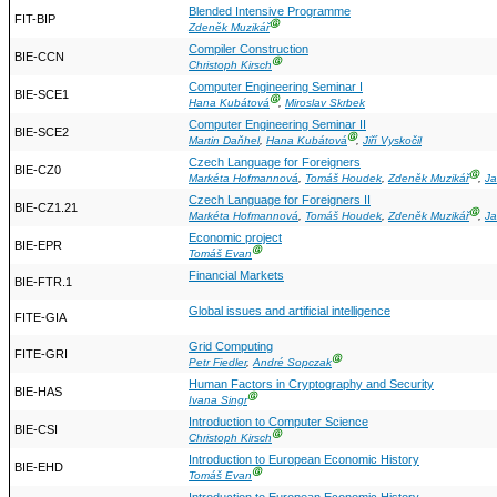
Blended Intensive Programme
FIT-BIP
Ⓖ
Zdeněk Muzikář
Compiler Construction
BIE-CCN
Ⓖ
Christoph Kirsch
Computer Engineering Seminar I
BIE-SCE1
Ⓖ
Hana Kubátová
,
Miroslav Skrbek
Computer Engineering Seminar II
BIE-SCE2
Ⓖ
Martin Daňhel
,
Hana Kubátová
,
Jiří Vyskočil
Czech Language for Foreigners
BIE-CZ0
Ⓖ
Markéta Hofmannová
,
Tomáš Houdek
,
Zdeněk Muzikář
,
Ja
Czech Language for Foreigners II
BIE-CZ1.21
Ⓖ
Markéta Hofmannová
,
Tomáš Houdek
,
Zdeněk Muzikář
,
Ja
Economic project
BIE-EPR
Ⓖ
Tomáš Evan
Financial Markets
BIE-FTR.1
Global issues and artificial intelligence
FITE-GIA
Grid Computing
FITE-GRI
Ⓖ
Petr Fiedler
,
André Sopczak
Human Factors in Cryptography and Security
BIE-HAS
Ⓖ
Ivana Singr
Introduction to Computer Science
BIE-CSI
Ⓖ
Christoph Kirsch
Introduction to European Economic History
BIE-EHD
Ⓖ
Tomáš Evan