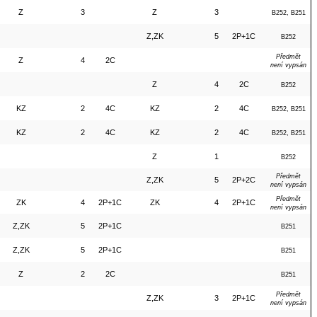
Z
3
Z
3
B252, B251
Z,ZK
5
2P+1C
B252
Předmět
Z
4
2C
není vypsán
Z
4
2C
B252
KZ
2
4C
KZ
2
4C
B252, B251
KZ
2
4C
KZ
2
4C
B252, B251
Z
1
B252
Předmět
Z,ZK
5
2P+2C
není vypsán
Předmět
ZK
4
2P+1C
ZK
4
2P+1C
není vypsán
Z,ZK
5
2P+1C
B251
Z,ZK
5
2P+1C
B251
Z
2
2C
B251
Předmět
Z,ZK
3
2P+1C
není vypsán