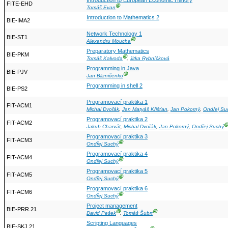
Introduction to European Economic History
FITE-EHD
Ⓖ
Tomáš Evan
Introduction to Mathematics 2
BIE-IMA2
Network Technology 1
BIE-ST1
Ⓖ
Alexandru Moucha
Preparatory Mathematics
BIE-PKM
Ⓖ
Tomáš Kalvoda
,
Jitka Rybníčková
Programming in Java
BIE-PJV
Ⓖ
Jan Blizničenko
Programming in shell 2
BIE-PS2
Programovací praktika 1
FIT-ACM1
Michal Dvořák
,
Jan Matyáš Křišťan
,
Jan Pokorný
,
Ondřej Su
Programovací praktika 2
FIT-ACM2
Ⓖ
Jakub Charvát
,
Michal Dvořák
,
Jan Pokorný
,
Ondřej Suchý
Programovací praktika 3
FIT-ACM3
Ⓖ
Ondřej Suchý
Programovací praktika 4
FIT-ACM4
Ⓖ
Ondřej Suchý
Programovací praktika 5
FIT-ACM5
Ⓖ
Ondřej Suchý
Programovací praktika 6
FIT-ACM6
Ⓖ
Ondřej Suchý
Project management
BIE-PRR.21
Ⓖ
Ⓖ
David Pešek
,
Tomáš Šubrt
Scripting Languages
BIE-SKJ.21