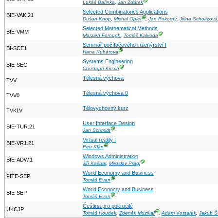
Ⓖ
Lukáš Bařinka
,
Jan Žďárek
Selected Combinatorics Applications
BIE-VAK.21
Ⓖ
Dušan Knop
,
Michal Opler
,
Jan Pokorný
,
Jiřina Scholtzová
Selected Mathematical Methods
BIE-VMM
Ⓖ
Marzieh Forough
,
Tomáš Kalvoda
Seminář počítačového inženýrství I
BI-SCE1
Ⓖ
Hana Kubátová
Systems Engineering
BIE-SEG
Ⓖ
Christoph Kirsch
Tělesná výchova
TVV
Tělesná výchova 0
TVV0
Tělovýchovný kurz
TVKLV
User Interface Design
BIE-TUR.21
Ⓖ
Jan Schmidt
Virtual reality I
BIE-VR1.21
Ⓖ
Petr Klán
Windows Administration
BIE-ADW.1
Ⓖ
Jiří Kašpar
,
Miroslav Prágl
World Economy and Business
FITE-SEP
Ⓖ
Tomáš Evan
World Economy and Business
BIE-SEP
Ⓖ
Tomáš Evan
Čeština pro pokročilé
UKCJP
Ⓖ
Tomáš Houdek
,
Zdeněk Muzikář
,
Adam Vostárek
,
Jakub Š