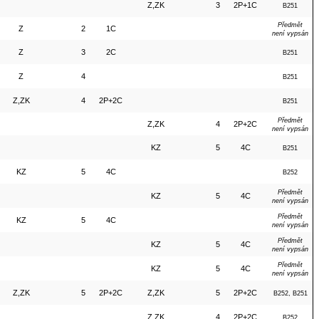
Z,ZK
3
2P+1C
B251
Předmět
Z
2
1C
není vypsán
Z
3
2C
B251
Z
4
B251
Z,ZK
4
2P+2C
B251
Předmět
Z,ZK
4
2P+2C
není vypsán
KZ
5
4C
B251
KZ
5
4C
B252
Předmět
KZ
5
4C
není vypsán
Předmět
KZ
5
4C
není vypsán
Předmět
KZ
5
4C
není vypsán
Předmět
KZ
5
4C
není vypsán
Z,ZK
5
2P+2C
Z,ZK
5
2P+2C
B252, B251
Z,ZK
4
2P+2C
B252