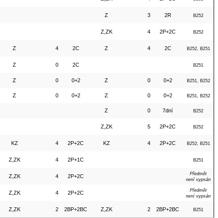
Z
3
2R
B252
Z,ZK
4
2P+2C
B252
Z
4
2C
Z
4
2C
B252, B251
Z
0
2C
B251
Z
0
0+2
Z
0
0+2
B251, B252
Z
0
0+2
Z
0
0+2
B251, B252
Z
0
7dní
B252
Z,ZK
5
2P+2C
B252
KZ
4
2P+2C
KZ
4
2P+2C
B252, B251
Z,ZK
4
2P+1C
B251
Předmět
Z,ZK
4
2P+2C
není vypsán
Předmět
Z,ZK
4
2P+2C
není vypsán
Z,ZK
2
2BP+2BC
Z,ZK
2
2BP+2BC
B251