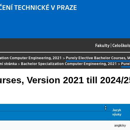
ČENÍ TECHNICKÉ V PRAZE
Fakulty
|
Celoškol
zation Computer Engineering, 2021
>
Purely Elective Bachelor Courses, V
í stránka
>
Bachelor Specialization Computer Engineering, 2021
>
Pure
rses, Version 2021 till 2024/2
Jazyk
výuky
anglicky