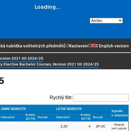
Loading...
ská nabídka volitelných předmětů
|
Nastavení
|
English version
ersion 2021 till 2024/25
ly Elective Bachelor Courses, Version 2021 till 2024/25
5
Rychlý filtr:
ZIMNÍ SEMESTR
LETNÍ SEMESTR
Vypsán
Kredity
Kredity
v semestru
Zakončení
Rozsah
Zakončení
Rozsah
(ECTS)
(ECTS)
Předmět
Z,ZK
4
2P+2C
není vypsán