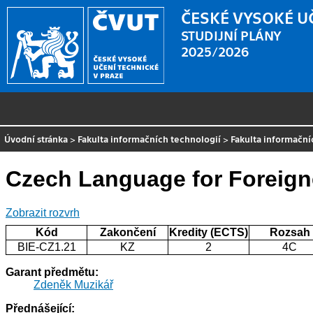
ČESKÉ VYSOKÉ U
STUDIJNÍ PLÁNY
2025/2026
Úvodní stránka
>
Fakulta informačních technologií
>
Fakulta informační
Czech Language for Foreigne
Zobrazit rozvrh
Kód
Zakončení
Kredity (ECTS)
Rozsah
BIE-CZ1.21
KZ
2
4C
Garant předmětu:
Zdeněk Muzikář
Přednášející: