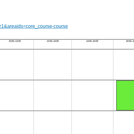
-cz1&areaids=core_course-course
10:00–12:00
12:00–14:00
14:00–16:00
16:00–1