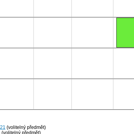
021
(volitelný předmět)
1
(volitelný předmět)