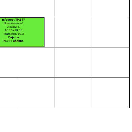
místnost T9:347
Hofmannová M.
Houdek T.
16:15–19:30
(paralelka 101)
Dejvice
NBFIT učebna