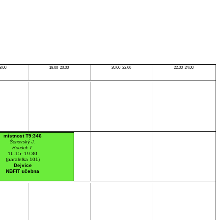
8:00
18:00–20:00
20:00–22:00
22:00–24:00
místnost T9:346
Šenovský J.
Houdek T.
16:15–19:30
(paralelka 101)
Dejvice
NBFIT učebna