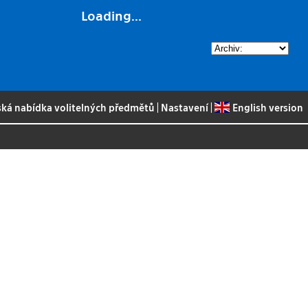
Loading...
ská nabídka volitelných předmětů
|
Nastavení
|
English version