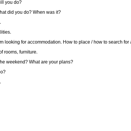
ill you do?
What did you do? When was it?
.
ities.
am looking for accommodation. How to place / how to search for
f rooms, furniture.
r the weekend? What are your plans?
do?
.