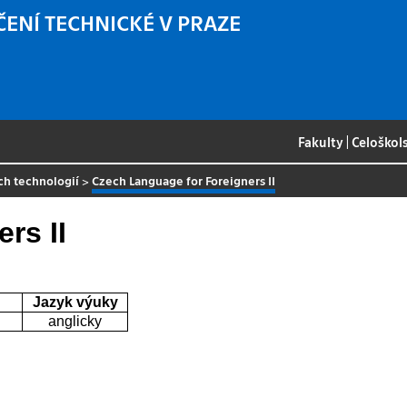
ČENÍ TECHNICKÉ V PRAZE
Fakulty
|
Celoškol
ch technologií
>
Czech Language for Foreigners II
rs II
Jazyk výuky
anglicky