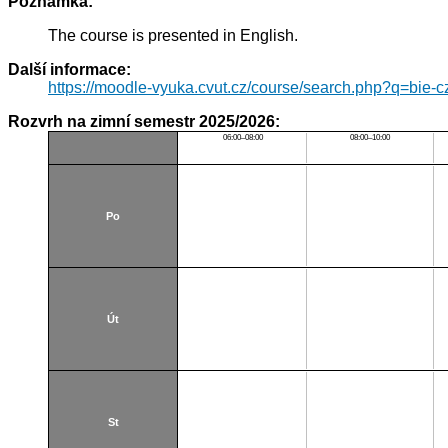
Poznámka:
The course is presented in English.
Další informace:
https://moodle-vyuka.cvut.cz/course/search.php?q=bie
Rozvrh na zimní semestr 2025/2026:
06:00–08:00
08:00–10:00
Po
Út
St