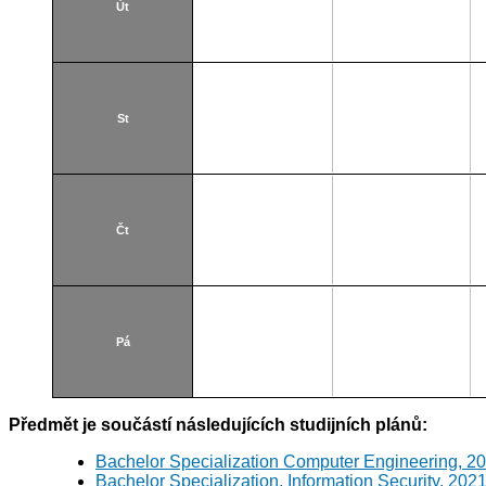
Út
St
Čt
Pá
Předmět je součástí následujících studijních plánů:
Bachelor Specialization Computer Engineering, 2
Bachelor Specialization, Information Security, 202