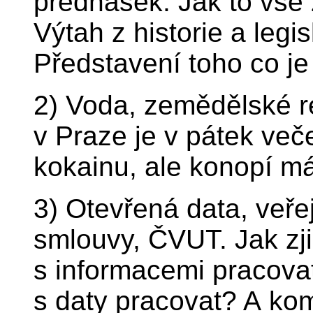
přednášek. Jak to vše
Výtah z historie a leg
Představení toho co je
2) Voda, zemědělské re
v Praze je v pátek več
kokainu, ale konopí m
3) Otevřená data, veře
smlouvy, ČVUT. Jak zji
s informacemi pracova
s daty pracovat? A ko