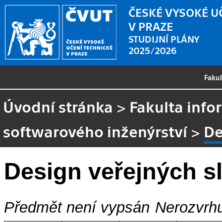
ČESKÉ VYSOKÉ U
V PRAZE
STUDIJNÍ PLÁNY
2025/2026
Faku
Úvodní stránka
>
Fakulta info
softwarového inženýrství
>
De
Design veřejných s
Předmět není vypsán
Nerozvrhu