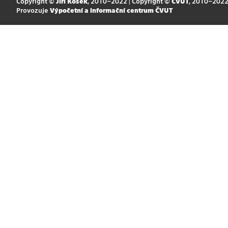
Copyright ©
Jiří Kosek
, 2010–2022 | Copyright ©
ČVUT
, 2010–202
Provozuje
Výpočetní a informační centrum ČVUT