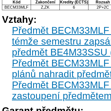
Kód
Zakončení
Kredity (ECTS)
Rozsah
BECM33MLF
Z,ZK
6
2P+2C
Vztahy:
Předmět BECM33MLF ne
témže semestru zapsán
předmět BE4M33SSU (v
Předmět BECM33MLF mů
plánů nahradit před
Předmět BECM33MLF m
zastoupení předmět
Garant předmětu: