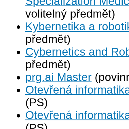
Specialization Medic
volitelný předmět)
Kybernetika a robot
předmět)
Cybernetics and Rob
předmět)
prg.ai Master
(povin
Otevřená informatik
(PS)
Otevřená informatik
(PS)