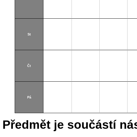
St
Čt
Pá
Předmět je součástí nás