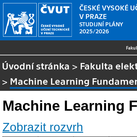
ČESKÉ VYSOKÉ U
V PRAZE
STUDIJNÍ PLÁNY
2025/2026
Faku
Úvodní stránka
>
Fakulta elek
>
Machine Learning Fundamen
Machine Learning 
Zobrazit rozvrh