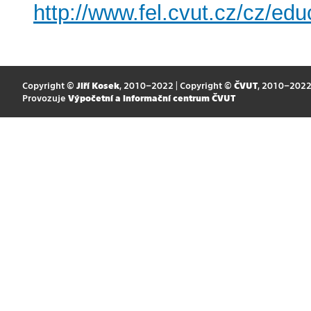
http://www.fel.cvut.cz/cz/edu
Copyright ©
Jiří Kosek
, 2010–2022 | Copyright ©
ČVUT
, 2010–202
Provozuje
Výpočetní a informační centrum ČVUT