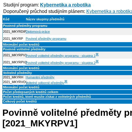
Studijní program:
Kybernetika a robotika
Doporučený průchod studijním plánem:
Kybernetika a robotik
Kód
Název skupiny předmětů
Povinné předměty programu
2021_MKYRDIP
Diplomová práce
2021_MKYRP
Povinné předměty programu
Minimální počet kreditů
Povinně volitelné předměty
⌘
2021_MKYRPV1
Povinně volitelné předměty programu - skupina 1
⌘
2021_MKYRPV2
Povinně volitelné předměty programu - skupina 2
Minimální počet kreditů
Volitelné předměty
2021_MKYRH
Humanitní předměty
⌘
2021_MKYRVOL
Volitelné odborné předměty
Minimální počet kreditů
Počet předepsaných kreditů celkem
Počet kreditů, které musíte získat z volitelných předmětů
Celkový počet kreditů
Povinně volitelné předměty p
[2021_MKYRPV1]