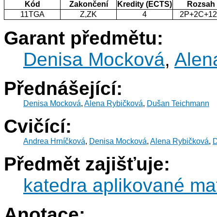
Kód
Zakončení
Kredity (ECTS)
Rozsah
11TGA
Z,ZK
4
2P+2C+1
Garant předmětu:
Denisa Mocková
,
Alen
Přednášející:
Denisa Mocková
,
Alena Rybičková
,
Dušan Teichmann
Cvičící:
Andrea Hrníčková
,
Denisa Mocková
,
Alena Rybičková
,
D
Předmět zajišťuje:
katedra aplikované ma
Anotace: