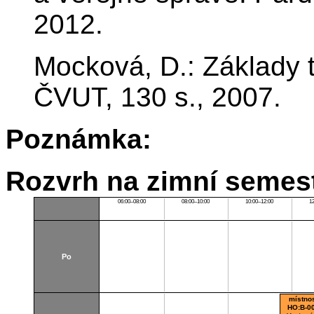
2012.
Mocková, D.: Základy t
ČVUT, 130 s., 2007.
Poznámka:
Rozvrh na zimní semest
06:00–08:00
08:00–10:00
10:00–12:00
1
Po
místno
HO:B-0