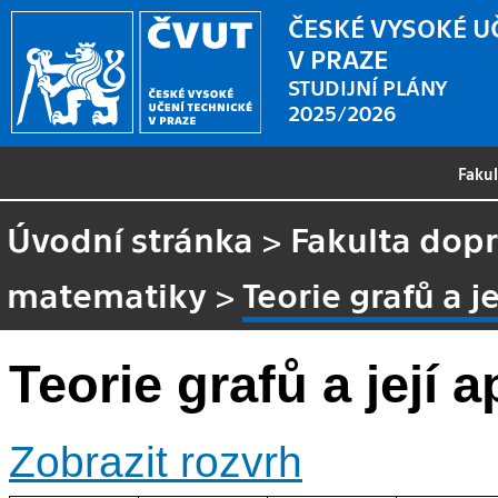
ČESKÉ VYSOKÉ U
V PRAZE
STUDIJNÍ PLÁNY
2025/2026
Faku
Úvodní stránka
>
Fakulta dopr
matematiky
>
Teorie grafů a j
Teorie grafů a její 
Zobrazit rozvrh