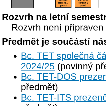
Horská 3
Horská 3
(stará
(stará
budova)
budova)
A324
A324
Rozvrh na letní semest
Cvičebna
Cvičebna
Rozvrh není připraven
Předmět je součástí nás
Bc. TET společná čá
2024/25
(povinný př
Bc. TET-DOS prezen
předmět)
Bc. TET-ITS prezen