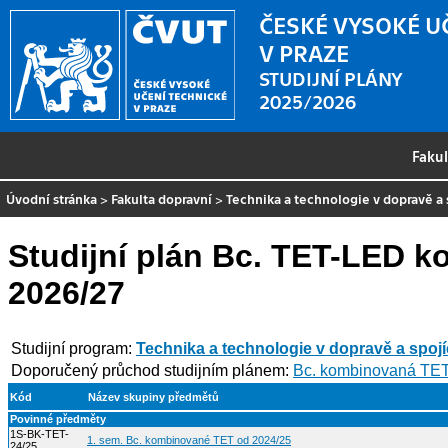
ČESKÉ VYSOKÉ U
V PRAZE
STUDIJNÍ PLÁNY
2025/2026
Faku
Úvodní stránka
>
Fakulta dopravní
>
Technika a technologie v dopravě a 
Studijní plán Bc. TET-LED 
2026/27
Studijní program:
Technika a technologie v dopravě a spoj
Doporučený průchod studijním plánem:
Bc. kombinovaná TE
Kód
Název skupiny předmětů
Povinné předměty
1S-BK-TET-
1. sem. Bc. kombinované TET od 2024/25
24/25