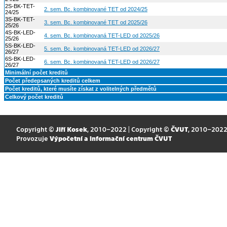
2S-BK-TET-
2. sem. Bc. kombinované TET od 2024/25
24/25
3S-BK-TET-
3. sem. Bc. kombinované TET od 2025/26
25/26
4S-BK-LED-
4. sem. Bc. kombinovaná TET-LED od 2025/26
25/26
5S-BK-LED-
5. sem. Bc. kombinovaná TET-LED od 2026/27
26/27
6S-BK-LED-
6. sem. Bc. kombinovaná TET-LED od 2026/27
26/27
Minimální počet kreditů
Počet předepsaných kreditů celkem
Počet kreditů, které musíte získat z volitelných předmětů
Celkový počet kreditů
Copyright ©
Jiří Kosek
, 2010–2022 | Copyright ©
ČVUT
, 2010–202
Provozuje
Výpočetní a informační centrum ČVUT