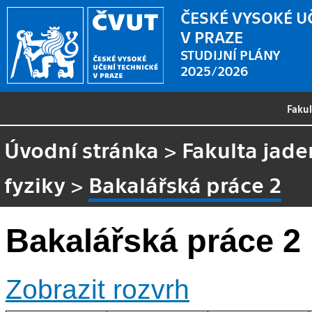
ČESKÉ VYSOKÉ U
V PRAZE
STUDIJNÍ PLÁNY
2025/2026
Faku
Úvodní stránka
>
Fakulta jade
fyziky
>
Bakalářská práce 2
Bakalářská práce 2
Zobrazit rozvrh