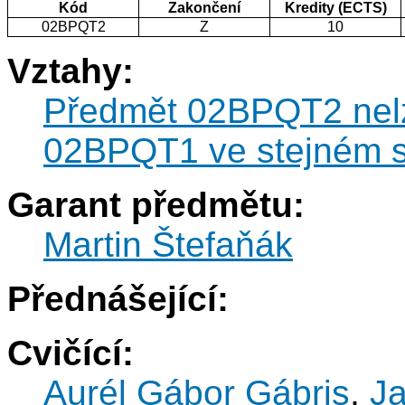
Kód
Zakončení
Kredity (ECTS)
02BPQT2
Z
10
Vztahy:
Předmět 02BPQT2 nel
02BPQT1 ve stejném s
Garant předmětu:
Martin Štefaňák
Přednášející:
Cvičící:
Aurél Gábor Gábris
,
Ja