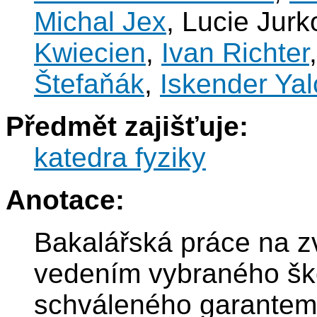
Michal Jex
, Lucie Jur
Kwiecien
,
Ivan Richter
Štefaňák
,
Iskender Yal
Předmět zajišťuje:
katedra fyziky
Anotace:
Bakalářská práce na z
vedením vybraného ško
schváleného garantem