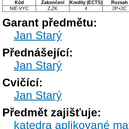
Kód
Zakončení
Kredity (ECTS)
Rozsah
NIE-VYC
Z,ZK
4
2P+2C
Garant předmětu:
Jan Starý
Přednášející:
Jan Starý
Cvičící:
Jan Starý
Předmět zajišťuje:
katedra aplikované ma