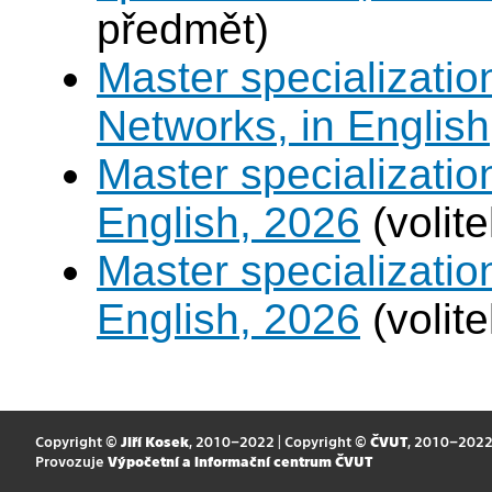
předmět)
Master specializati
Networks, in English
Master specializati
English, 2026
(volit
Master specializati
English, 2026
(volit
Copyright ©
Jiří Kosek
, 2010–2022 | Copyright ©
ČVUT
, 2010–202
Provozuje
Výpočetní a informační centrum ČVUT