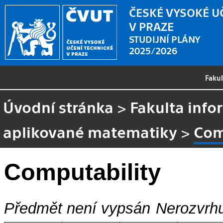
ČESKÉ VYSOKÉ U
V PRAZE
STUDIJNÍ PLÁNY
2025/2026
Faku
Úvodní stránka
>
Fakulta info
aplikované matematiky
>
Com
Computability
Předmět není vypsán
Nerozvrhu