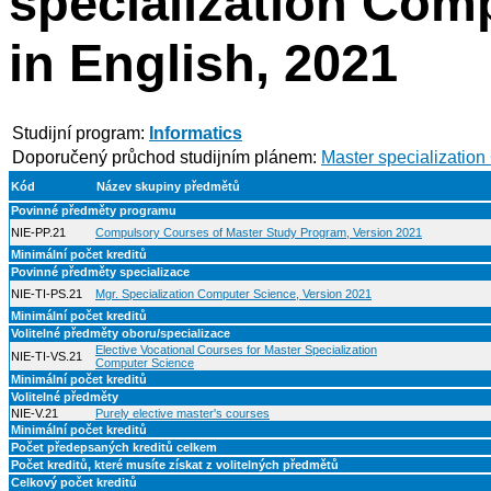
specialization Com
in English, 2021
Studijní program:
Informatics
Doporučený průchod studijním plánem:
Master specialization
Kód
Název skupiny předmětů
Povinné předměty programu
NIE-PP.21
Compulsory Courses of Master Study Program, Version 2021
Minimální počet kreditů
Povinné předměty specializace
NIE-TI-PS.21
Mgr. Specialization Computer Science, Version 2021
Minimální počet kreditů
Volitelné předměty oboru/specializace
Elective Vocational Courses for Master Specialization
NIE-TI-VS.21
Computer Science
Minimální počet kreditů
Volitelné předměty
NIE-V.21
Purely elective master's courses
Minimální počet kreditů
Počet předepsaných kreditů celkem
Počet kreditů, které musíte získat z volitelných předmětů
Celkový počet kreditů