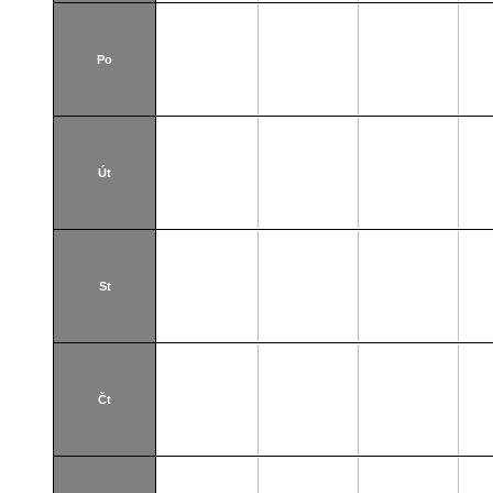
Po
Út
St
Čt