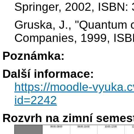
Springer, 2002, ISBN:
Gruska, J., ''Quantum 
Companies, 1999, ISB
Poznámka:
Další informace:
https://moodle-vyuka.c
id=2242
Rozvrh na zimní semest
06:00–08:00
08:00–10:00
10:00–12:00
1