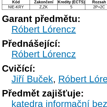
Kód
Zakončení
Kredity (ECTS)
Rozsah
NIE-KRY
Z,ZK
5
2P+2C
Garant předmětu:
Róbert Lórencz
Přednášející:
Róbert Lórencz
Cvičící:
Jiří Buček
,
Róbert Lór
Předmět zajišťuje:
katedra informační be