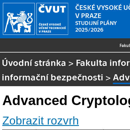
ČESKÉ VYSOKÉ U
V PRAZE
STUDIJNÍ PLÁNY
2025/2026
Faku
Úvodní stránka
>
Fakulta info
informační bezpečnosti
>
Adv
Advanced Cryptolo
Zobrazit rozvrh