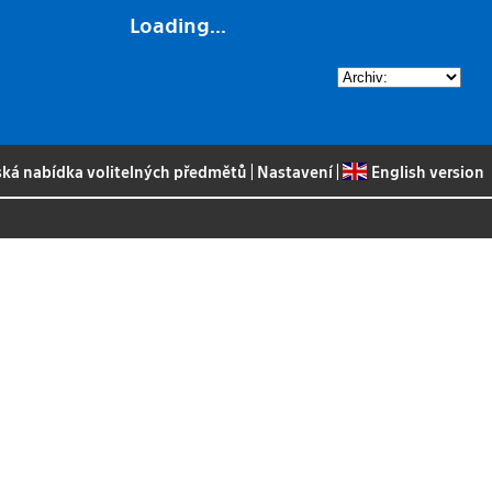
Loading...
ská nabídka volitelných předmětů
|
Nastavení
|
English version