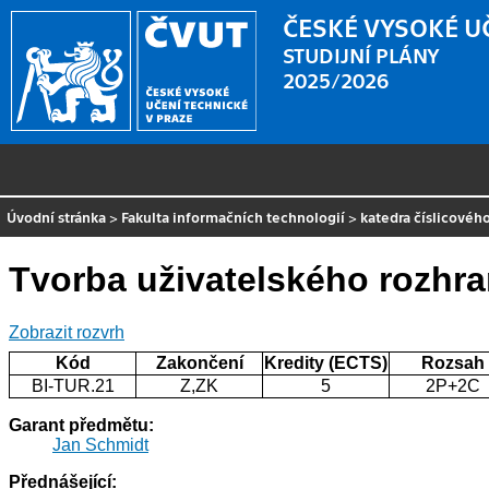
ČESKÉ VYSOKÉ U
STUDIJNÍ PLÁNY
2025/2026
Úvodní stránka
>
Fakulta informačních technologií
>
katedra číslicovéh
Tvorba uživatelského rozhra
Zobrazit rozvrh
Kód
Zakončení
Kredity (ECTS)
Rozsah
BI-TUR.21
Z,ZK
5
2P+2C
Garant předmětu:
Jan Schmidt
Přednášející: