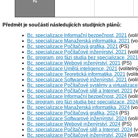
Pá
Předmět je součástí následujících studijních plánů:
Bc. specializace Informační bezpečnost, 2021
(voli
Bc. specializace Manažerská informatika, 2021
(vo
Bc. specializace Počítačová grafika, 2021
(PS)
Bc. specializace Počítačové inženýrství, 2021
(voli
Bc. program, pro fázi studia bez specializace, 2021
Bc. specializace Webové inženýrství, 2021
(PS)
Bc. specializace Umělá inteligence, 2021
(voliteln
Bc. specializace Teoretická informatika, 2021
(voli
Bc. specializace Softwarové inženýrství, 2021
(voli
Bc. specializace Počítačové systémy a virtualizace
Bc. specializace Počítačové sítě a Internet, 2021
(v
Bc. specializace Informační bezpečnost, 2024
(voli
Bc. program, pro fázi studia bez specializace, 2024
Bc. specializace Manažerská informatika, 2024
(vo
Bc. specializace Počítačová grafika, 2024
(PS)
Bc. specializace Softwarové inženýrství, 2024
(voli
Bc. specializace Webové inženýrství, 2024
(PS)
Bc. specializace Počítačové sítě a Internet, 2024
(v
Bc. specializace Počítačové inženýrství, 2024
(voli