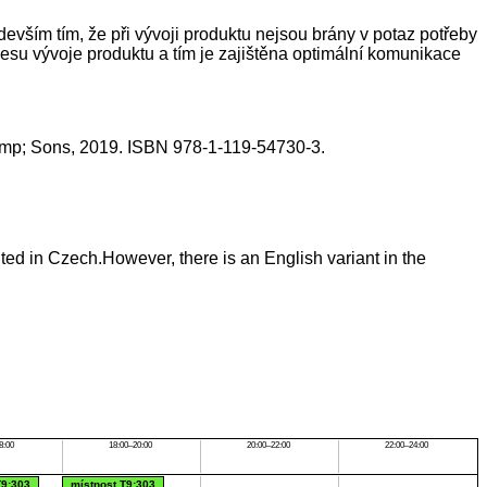
vším tím, že při vývoji produktu nejsou brány v potaz potřeby
cesu vývoje produktu a tím je zajištěna optimální komunikace
&amp; Sons, 2019. ISBN 978-1-119-54730-3.
d in Czech.However, there is an English variant in the
8:00
18:00–20:00
20:00–22:00
22:00–24:00
T9:303
místnost T9:303