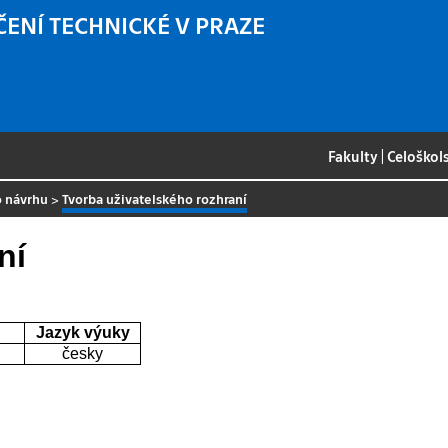
ČENÍ TECHNICKÉ V PRAZE
Fakulty
|
Celoškol
o návrhu
>
Tvorba uživatelského rozhraní
ní
Jazyk výuky
česky