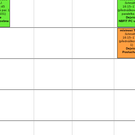
J.
Schmidt
:45
16:15–1
 par. 1
(přednáškov
 101)
paralelka
e
Dejvi
ucebna
NBFIT PC 
místnost 
Schmidt
16:15–1
(přednáško
1)
Dejvi
Posluch