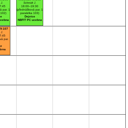
 J.
Schmidt J.
7:45
18:00–19:30
á par. 1
(přednášková par. 1
 102)
paralelka 103)
ce
Dejvice
ucebna
NBFIT PC ucebna
T9:107
 J.
7:45
vá par.
ce
árna