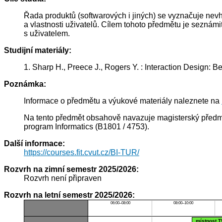
Řada produktů (softwarových i jiných) se vyznačuje nevh
a vlastnosti uživatelů. Cílem tohoto předmětu je seznámi
s uživatelem.
Studijní materiály:
1. Sharp H., Preece J., Rogers Y. : Interaction Design
Poznámka:
Informace o předmětu a výukové materiály naleznete na
Na tento předmět obsahově navazuje magisterský předmět
program Informatics (B1801 / 4753).
Další informace:
https://courses.fit.cvut.cz/BI-TUR/
Rozvrh na zimní semestr 2025/2026:
Rozvrh není připraven
Rozvrh na letní semestr 2025/2026:
06:00–08:00
08:00–10:00
místnost T