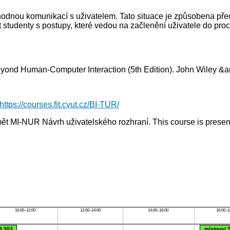
odnou komunikací s uživatelem. Tato situace je způsobena přede
t studenty s postupy, které vedou na začlenění uživatele do pro
: Beyond Human-Computer Interaction (5th Edition). John Wiley 
https://courses.fit.cvut.cz/BI-TUR/
 MI-NUR Návrh uživatelského rozhraní. This course is presente
10:00–12:00
12:00–14:00
14:00–16:00
16:00–1
9:303
místnost 