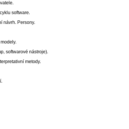
vatele.
cyklu software.
ní návrh. Persony.
 modely.
p, softwarové nástroje).
terpretativní metody.
í.