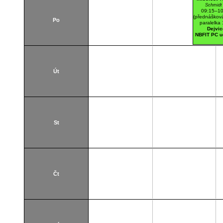
Schmidt 
09:15–10
(přednášková
Po
paralelka
Dejvic
NBFIT PC 
Út
St
Čt