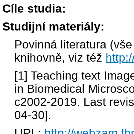
Cíle studia:
Studijní materiály:
Povinná literatura (vše
knihovně, viz též
http:
[1] Teaching text Imag
in Biomedical Microsco
c2002-2019. Last revis
04-30].
URL:
http://webzam.fb