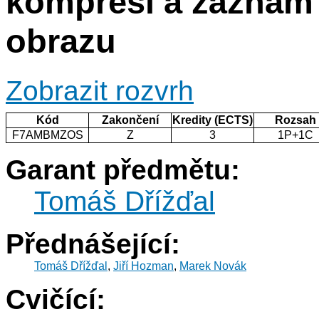
kompresi a záznam 
obrazu
Zobrazit rozvrh
Kód
Zakončení
Kredity (ECTS)
Rozsah
F7AMBMZOS
Z
3
1P+1C
Garant předmětu:
Tomáš Dřížďal
Přednášející:
Tomáš Dřížďal
,
Jiří Hozman
,
Marek Novák
Cvičící: