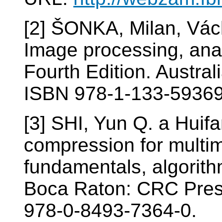
[2] ŠONKA, Milan, Vá
Image processing, anal
Fourth Edition. Austra
ISBN 978-1-133-59369
[3] SHI, Yun Q. a Hui
compression for multi
fundamentals, algorit
Boca Raton: CRC Press
978-0-8493-7364-0.