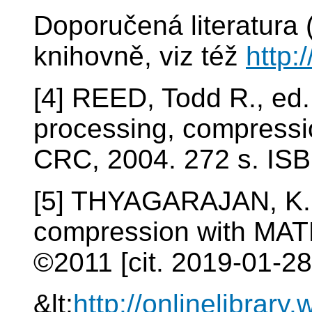
Doporučená literatura 
knihovně, viz též
http:
[4] REED, Todd R., ed
processing, compressi
CRC, 2004. 272 s. IS
[5] THYAGARAJAN, K. S
compression with MATL
©2011 [cit. 2019-01-28]
&lt;
http://onlinelibra