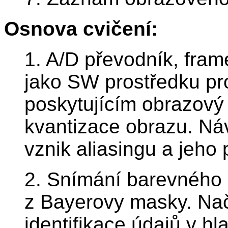
Osnova cvičení:
1. A/D převodník, fram
jako SW prostředku pr
poskytujícím obrazový 
kvantizace obrazu. Ná
vznik aliasingu a jeho 
2. Snímání barevného 
z Bayerovy masky. Nač
identifikace údajů v hl