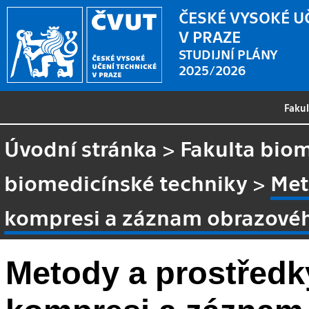
ČESKÉ VYSOKÉ U
V PRAZE
STUDIJNÍ PLÁNY
2025/2026
Faku
Úvodní stránka
>
Fakulta biom
biomedicínské techniky
>
Met
kompresi a záznam obrazovéh
Metody a prostředk