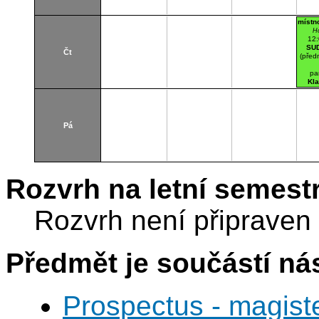
místn
H
12
SU
Čt
(před
pa
Kl
La
se
Pá
Rozvrh na letní semest
Rozvrh není připraven
Předmět je součástí nás
Prospectus - magist