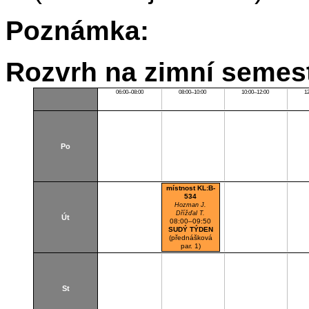
Poznámka:
Rozvrh na zimní semest
06:00–08:00
08:00–10:00
10:00–12:00
1
Po
místnost KL:B-
534
Hozman J.
Dřížďal T.
Út
08:00–09:50
SUDÝ TÝDEN
(přednášková
par. 1)
Kladno FBMI
Lab. soft. inž. a
IT bezpečno.
St