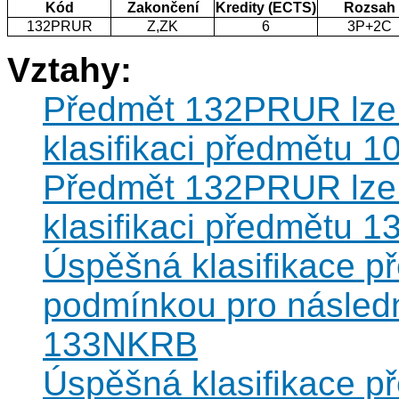
Kód
Zakončení
Kredity (ECTS)
Rozsah
132PRUR
Z,ZK
6
3P+2C
Vztahy:
Předmět 132PRUR lze k
klasifikaci předmětu 
Předmět 132PRUR lze k
klasifikaci předmětu 
Úspěšná klasifikace 
podmínkou pro následn
133NKRB
Úspěšná klasifikace 