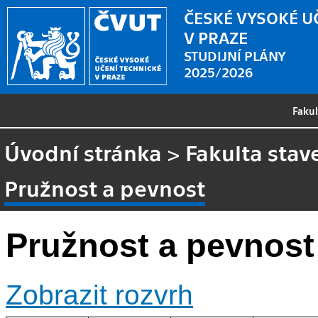
ČESKÉ VYSOKÉ U
V PRAZE
STUDIJNÍ PLÁNY
2025/2026
Faku
Úvodní stránka
>
Fakulta stav
Pružnost a pevnost
Pružnost a pevnost
Zobrazit rozvrh