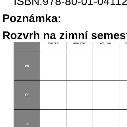
ISBN:978-80-01-04112
Poznámka:
Rozvrh na zimní semest
06:00–08:00
08:00–10:00
10:00–12:00
1
Po
Út
St