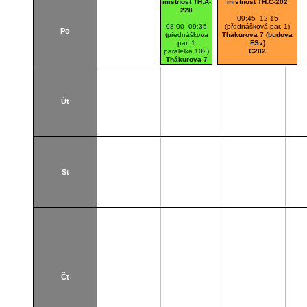
místnost TH:A-
místnost TH:C-202
228
09:45–12:15
08:00–09:35
(přednášková par. 1)
Po
(přednášková
Thákurova 7 (budova
par. 1
FSv)
paralelka 102)
C202
Thákurova 7
(budova FSv)
A228
Út
St
Čt