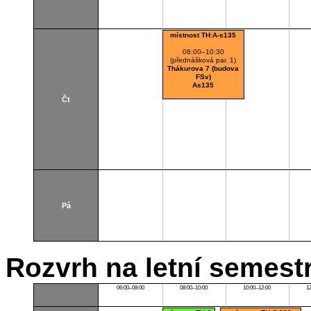
místnost TH:A-s135
08:00–10:30
(přednášková par. 1)
Thákurova 7 (budova
FSv)
As135
Čt
Pá
Rozvrh na letní semest
06:00–08:00
08:00–10:00
10:00–12:00
1