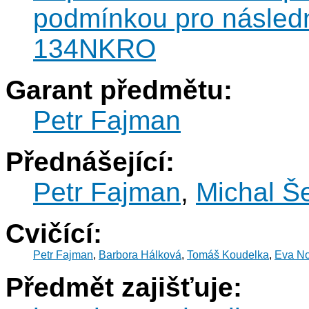
podmínkou pro následn
134NKRO
Garant předmětu:
Petr Fajman
Přednášející:
Petr Fajman
,
Michal Š
Cvičící:
Petr Fajman
,
Barbora Hálková
,
Tomáš Koudelka
,
Eva N
Předmět zajišťuje: