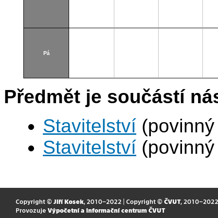
Pá
Předmět je součástí nás
Stavitelství
(povinný
Stavitelství
(povinný
Copyright ©
Jiří Kosek
, 2010–2022 | Copyright ©
ČVUT
, 2010–202
Provozuje
Výpočetní a informační centrum ČVUT