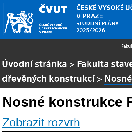
ČESKÉ VYSOKÉ U
V PRAZE
STUDIJNÍ PLÁNY
2025/2026
Faku
Úvodní stránka
>
Fakulta stav
dřevěných konstrukcí
>
Nosné 
Nosné konstrukce R
Zobrazit rozvrh