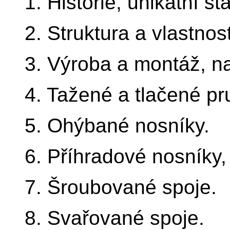
1. Historie, unikátní st
2. Struktura a vlastnost
3. Výroba a montáž, n
4. Tažené a tlačené prut
5. Ohýbané nosníky.
6. Příhradové nosníky
7. Šroubované spoje.
8. Svařované spoje.