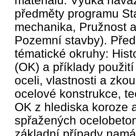
materiálů. Výuka nava
předměty programu Sta
mechanika, Pružnost a
Pozemní stavby). Před
tématické okruhy: Hist
(OK) a příklady použit
oceli, vlastnosti a zko
ocelové konstrukce, t
OK z hlediska koroze 
spřažených ocelobeton
základní případy namá