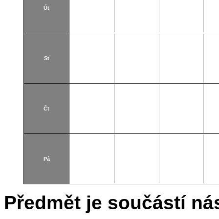
Út
St
Čt
Pá
Předmět je součástí nás