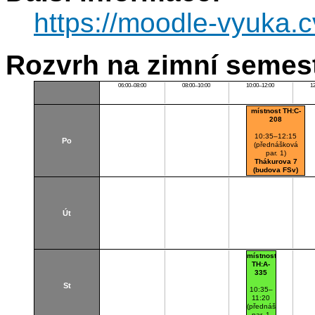
https://moodle-vyuka.c
Rozvrh na zimní semest
06:00–08:00
08:00–10:00
10:00–12:00
1
místnost TH:C-
208
10:35–12:15
Po
(přednášková
par. 1)
Thákurova 7
(budova FSv)
C208
Út
místnost
TH:A-
335
St
10:35–
11:20
(přednášková
par. 1