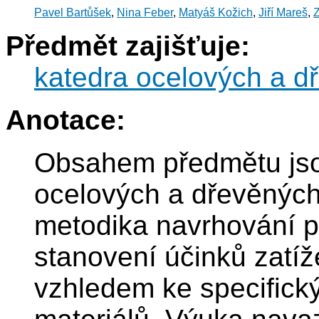
Pavel Bartůšek
,
Nina Feber
,
Matyáš Kožich
,
Jiří Mareš
,
Předmět zajišťuje:
katedra ocelových a d
Anotace:
Obsahem předmětu jso
ocelových a dřevěných
metodika navrhování p
stanovení účinků zatíž
vzhledem ke specifick