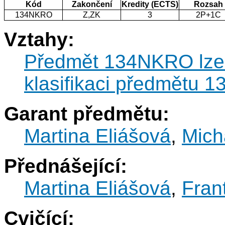
Kód
Zakončení
Kredity (ECTS)
Rozsah
134NKRO
Z,ZK
3
2P+1C
Vztahy:
Předmět 134NKRO lze k
klasifikaci předmětu
Garant předmětu:
Martina Eliášová
,
Mich
Přednášející:
Martina Eliášová
,
Fran
Cvičící: