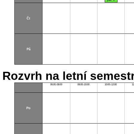
paralelka
101)
Thákurova
7
(budova
Čt
FSv)
A335
Pá
Rozvrh na letní semest
06:00–08:00
08:00–10:00
10:00–12:00
1
Po