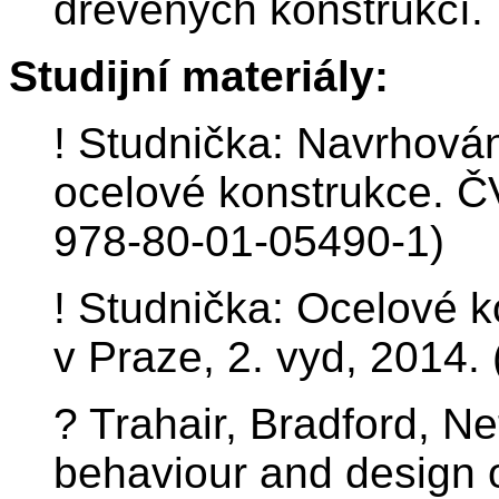
dřevěných konstrukcí.
Studijní materiály:
! Studnička: Navrhován
ocelové konstrukce. Č
978-80-01-05490-1)
! Studnička: Ocelové 
v Praze, 2. vyd, 2014.
? Trahair, Bradford, N
behaviour and design o