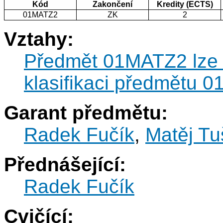
Kód
Zakončení
Kredity (ECTS)
01MATZ2
ZK
2
Vztahy:
Předmět 01MATZ2 lze k
klasifikaci předmětu 
Garant předmětu:
Radek Fučík
,
Matěj Tu
Přednášející:
Radek Fučík
Cvičící: