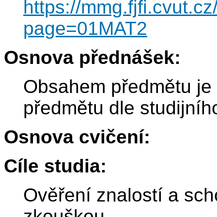
https://mmg.fjfi.cvut.c
page=01MAT2
Osnova přednášek:
Obsahem předmětu je 
předmětu dle studijníh
Osnova cvičení:
Cíle studia:
Ověření znalostí a sch
zkouškou.