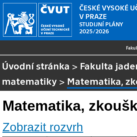
ČESKÉ VYSOKÉ U
V PRAZE
STUDIJNÍ PLÁNY
2025/2026
Faku
Úvodní stránka
>
Fakulta jade
matematiky
>
Matematika, zk
Matematika, zkoušk
Zobrazit rozvrh