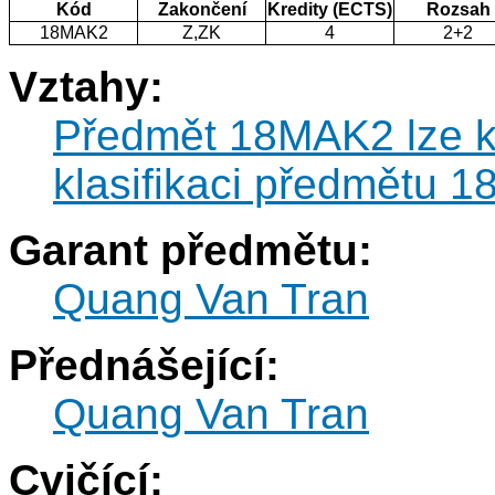
Kód
Zakončení
Kredity (ECTS)
Rozsah
18MAK2
Z,ZK
4
2+2
Vztahy:
Předmět 18MAK2 lze kl
klasifikaci předmětu 
Garant předmětu:
Quang Van Tran
Přednášející:
Quang Van Tran
Cvičící: