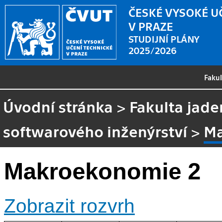
ČESKÉ VYSOKÉ U
V PRAZE
STUDIJNÍ PLÁNY
2025/2026
Faku
Úvodní stránka
>
Fakulta jade
softwarového inženýrství
>
Ma
Makroekonomie 2
Zobrazit rozvrh