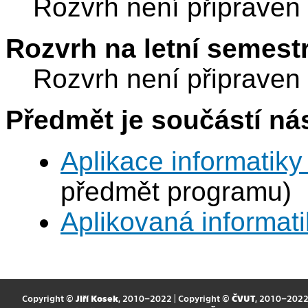
Rozvrh není připraven
Rozvrh na letní semest
Rozvrh není připraven
Předmět je součástí nás
Aplikace informatiky
předmět programu)
Aplikovaná informat
Copyright ©
Jiří Kosek
, 2010–2022 | Copyright ©
ČVUT
, 2010–202