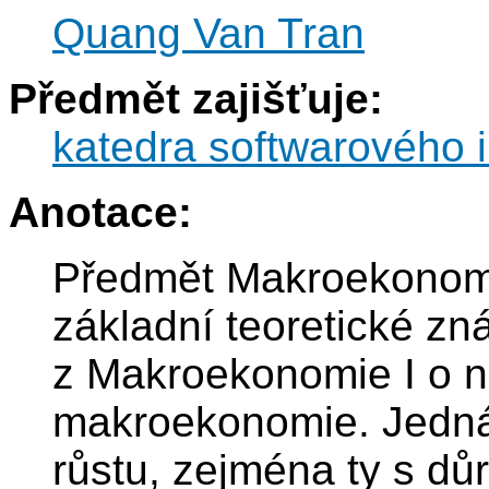
Quang Van Tran
Předmět zajišťuje:
katedra softwarového i
Anotace:
Předmět Makroekonomie
základní teoretické zná
z Makroekonomie I o n
makroekonomie. Jedná
růstu, zejména ty s důr