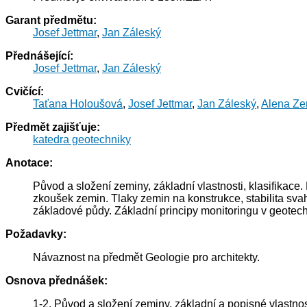
Garant předmětu:
Josef Jettmar
,
Jan Záleský
Přednášející:
Josef Jettmar
,
Jan Záleský
Cvičící:
Taťana Holoušová
,
Josef Jettmar
,
Jan Záleský
,
Alena Z
Předmět zajišťuje:
katedra geotechniky
Anotace:
Původ a složení zeminy, základní vlastnosti, klasifikace.
zkoušek zemin. Tlaky zemin na konstrukce, stabilita sv
základové půdy. Základní principy monitoringu v geotech
Požadavky:
Návaznost na předmět Geologie pro architekty.
Osnova přednášek:
1-2. Původ a složení zeminy, základní a popisné vlastnost