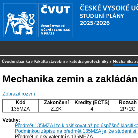
ČESKÉ VYSOKÉ U
STUDIJNÍ PLÁNY
2025/2026
Úvodní stránka
>
Fakulta stavební
>
katedra geotechniky
>
Mechanika ze
Mechanika zemin a zakládán
Zobrazit rozvrh
Kód
Zakončení
Kredity (ECTS)
Rozsah
135MZA
Z,ZK
4
2P+2C
Vztahy:
Předmět 135MZA lze klasifikovat až po úspěšné klasifi
Podmínkou zápisu na předmět 135MZA je, že student si
Předmět je ekvivalentní s 135MEZA .