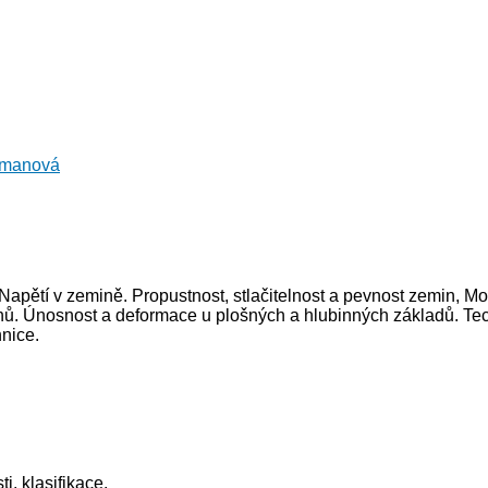
emanová
 Napětí v zemině. Propustnost, stlačitelnost a pevnost zemin, Mo
ahů. Únosnost a deformace u plošných a hlubinných základů. Tec
nice.
i, klasifikace.