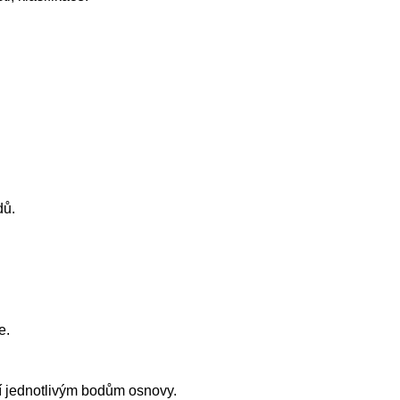
dů.
e.
jí jednotlivým bodům osnovy.