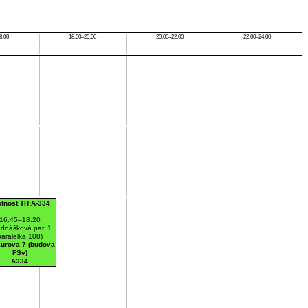
8:00
18:00–20:00
20:00–22:00
22:00–24:00
stnost TH:A-334
16:45–18:20
ednášková par. 1
paralelka 108)
urova 7 (budova
FSv)
A334