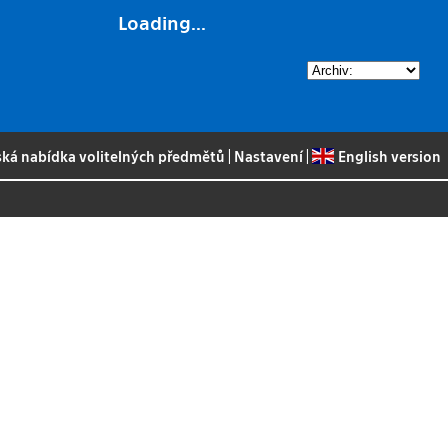
Loading...
ská nabídka volitelných předmětů
|
Nastavení
|
English version