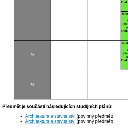
Thák
mís
(pře
p
Thák
mís
(pře
Čt
p
Thák
Pá
Předmět je součástí následujících studijních plánů:
Architektura a stavitelství
(povinný předmět)
Architektura a stavitelství
(povinný předmět)