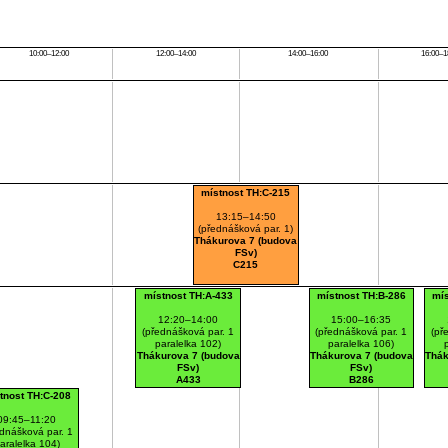
10:00–12:00
12:00–14:00
14:00–16:00
16:00–1
místnost TH:C-215
13:15–14:50
(přednášková par. 1)
Thákurova 7 (budova
FSv)
C215
místnost TH:A-433
místnost TH:B-286
mí
12:20–14:00
15:00–16:35
(přednášková par. 1
(přednášková par. 1
(př
paralelka 102)
paralelka 106)
Thákurova 7 (budova
Thákurova 7 (budova
Thák
FSv)
FSv)
A433
B286
tnost TH:C-208
09:45–11:20
dnášková par. 1
aralelka 104)