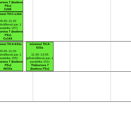
urova 7 (budova
FSv)
C208
tnost TH:C-s164
09:45–11:20
dnášková par. 1
aralelka 107)
urova 7 (budova
FSv)
Cs164
tnost TH:A-633a
místnost TH:A-
633a
09:45–11:20
dnášková par. 1
11:30–13:05
aralelka 105)
(přednášková par. 1
urova 7 (budova
paralelka 101)
FSv)
Thákurova 7
A633a
(budova FSv)
A633a