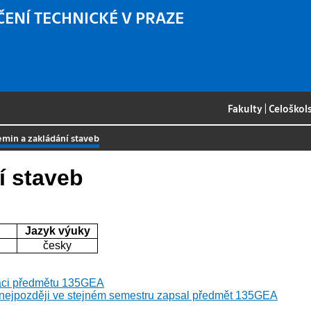
ČENÍ TECHNICKÉ V PRAZE
Fakulty
|
Celoškol
min a zakládání staveb
í staveb
Jazyk výuky
česky
kaci předmětu 135GEA
 nejpozději ve stejném semestru zapsal předmět 135GEA