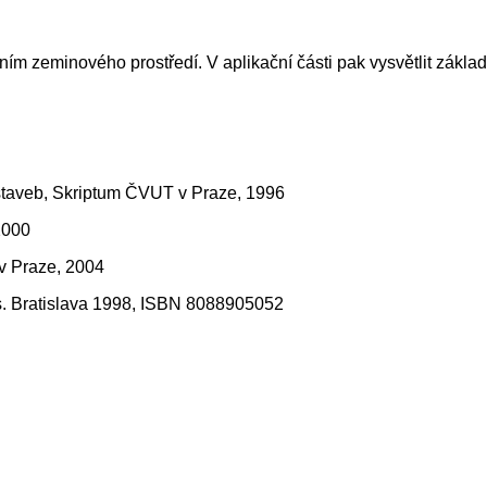
m zeminového prostředí. V aplikační části pak vysvětlit zákla
 staveb, Skriptum ČVUT v Praze, 1996
2000
v Praze, 2004
o.s. Bratislava 1998, ISBN 8088905052