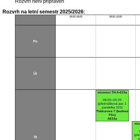
Rozvrh není připraven
Rozvrh na letní semestr 2025/2026:
06:00–08:00
08:00–10:00
Po
Út
místnost TH:A-633a
08:00–09:35
(přednášková par. 1
paralelka 103)
Thákurova 7 (budova
FSv)
A633a
mís
(pře
St
p