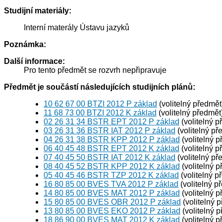
Studijní materiály:
Interní materály Ústavu jazyků
Poznámka:
Další informace:
Pro tento předmět se rozvrh nepřipravuje
Předmět je součástí následujících studijních plánů:
10 62 67 00 BTZI 2012 P základ
(volitelný předmět
11 68 73 00 BTZI 2012 K základ
(volitelný předmět
02 26 31 34 BSTR EPT 2012 P základ
(volitelný p
03 26 31 36 BSTR IAT 2012 P základ
(volitelný př
04 26 31 38 BSTR KPP 2012 P základ
(volitelný 
06 40 45 48 BSTR EPT 2012 K základ
(volitelný p
07 40 45 50 BSTR IAT 2012 K základ
(volitelný př
08 40 45 52 BSTR KPP 2012 K základ
(volitelný 
05 40 45 46 BSTR TZP 2012 K základ
(volitelný p
16 80 85 00 BVES TVA 2012 P základ
(volitelný p
14 80 85 00 BVES MAT 2012 P základ
(volitelný 
15 80 85 00 BVES OBR 2012 P základ
(volitelný 
13 80 85 00 BVES EKO 2012 P základ
(volitelný 
18 86 90 00 BVES MAT 2012 K základ
(volitelný 