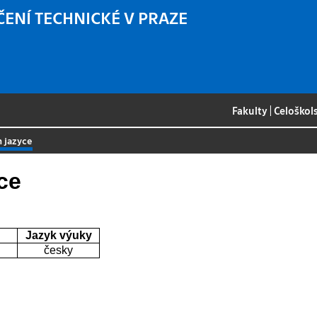
ČENÍ TECHNICKÉ V PRAZE
Fakulty
|
Celoškol
m jazyce
ce
Jazyk výuky
česky