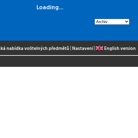
Loading...
ská nabídka volitelných předmětů
|
Nastavení
|
English version