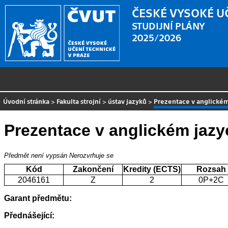
ČESKÉ VYSOKÉ U
STUDIJNÍ PLÁNY
2025/2026
Úvodní stránka
>
Fakulta strojní
>
ústav jazyků
>
Prezentace v anglické
Prezentace v anglickém jazy
Předmět není vypsán
Nerozvrhuje se
Kód
Zakončení
Kredity (ECTS)
Rozsah
2046161
Z
2
0P+2C
Garant předmětu:
Přednášející: