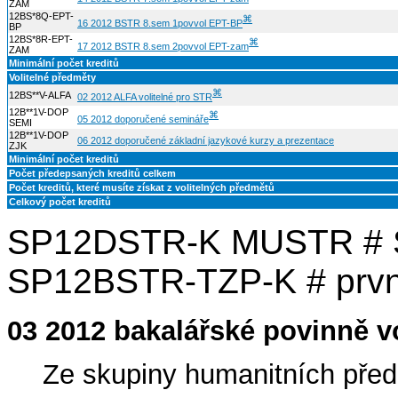
ZAM
12BS*8Q-EPT-
⌘
16 2012 BSTR 8.sem 1povvol EPT-BP
BP
12BS*8R-EPT-
⌘
17 2012 BSTR 8.sem 2povvol EPT-zam
ZAM
Minimální počet kreditů
Volitelné předměty
⌘
12BS**V-ALFA
02 2012 ALFA volitelné pro STR
12B**1V-DOP
⌘
05 2012 doporučené semináře
SEMI
12B**1V-DOP
06 2012 doporučené základní jazykové kurzy a prezentace
ZJK
Minimální počet kreditů
Počet předepsaných kreditů celkem
Počet kreditů, které musíte získat z volitelných předmětů
Celkový počet kreditů
SP12DSTR-K MUSTR # 
SP12BSTR-TZP-K # prvn
03 2012 bakalářské povinně v
Ze skupiny humanitních před