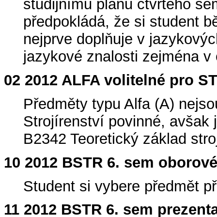
studijnímu plánu čtvrtého se
předpokládá, že si student 
nejprve doplňuje v jazykovýc
jazykové znalosti zejména v 
02 2012 ALFA volitelné pro S
Předměty typu Alfa (A) nejs
Strojírenství povinné, avšak
B2342 Teoretický základ stroj
10 2012 BSTR 6. sem oborové
Student si vybere předmět př
11 2012 BSTR 6. sem prezent