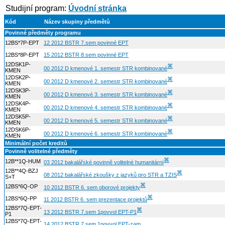
Studijní program:
Úvodní stránka
Kód
Název skupiny předmětů
Povinné předměty programu
12BS*7P-EPT
12 2012 BSTR 7.sem povinné EPT
12BS*8P-EPT
15 2012 BSTR 8.sem povinné EPT
12DSK1P-
⌘
00 2012 D kmenové 1. semestr STR kombinované
KMEN
12DSK2P-
⌘
00 2012 D kmenové 2. semestr STR kombinované
KMEN
12DSK3P-
⌘
00 2012 D kmenové 3. semestr STR kombinované
KMEN
12DSK4P-
⌘
00 2012 D kmenové 4. semestr STR kombinované
KMEN
12DSK5P-
⌘
00 2012 D kmenové 5. semestr STR kombinované
KMEN
12DSK6P-
⌘
00 2012 D kmenové 6. semestr STR kombinované
KMEN
Minimální počet kreditů
Povinně volitelné předměty
⌘
12B**1Q-HUM
03 2012 bakalářské povinně volitelné humanitární
12B**4Q-BZJ
⌘
08 2012 bakalářské zkoušky z jazyků pro STR a TZIS
S+T
⌘
12BS*6Q-OP
10 2012 BSTR 6. sem oborové projekty
⌘
12BS*6Q-PP
11 2012 BSTR 6. sem prezentace projektů
12BS*7Q-EPT-
⌘
13 2012 BSTR 7.sem 1povvol EPT-P1
P1
12BS*7Q-EPT-
14 2012 BSTR 7.sem 1povvol EPT-zam