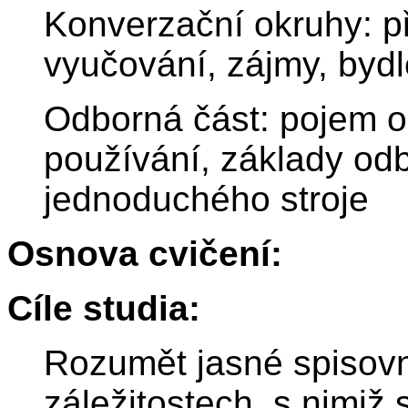
Konverzační okruhy: p
vyučování, zájmy, bydl
Odborná část: pojem o
používání, základy odb
jednoduchého stroje
Osnova cvičení:
Cíle studia:
Rozumět jasné spisov
záležitostech, s nimiž