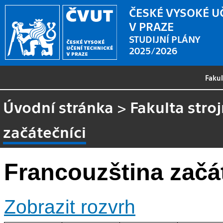
ČESKÉ VYSOKÉ U
V PRAZE
STUDIJNÍ PLÁNY
2025/2026
Faku
Úvodní stránka
>
Fakulta stroj
začátečníci
Francouzština začá
Zobrazit rozvrh