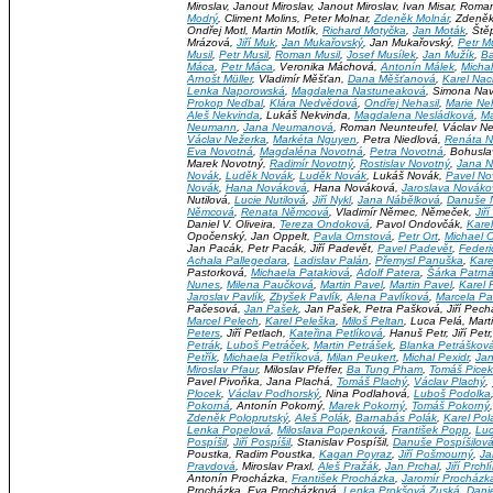
Miroslav, Janout Miroslav, Janout Miroslav, Ivan Misar, Roma
Modrý
, Climent Molins, Peter Molnar,
Zdeněk Molnár
, Zdeněk
Ondřej Motl, Martin Motlík,
Richard Motyčka
,
Jan Moták
, Št
Mrázová,
Jiří Muk
,
Jan Mukařovský
, Jan Mukařovský,
Petr M
Musil
,
Petr Musil
,
Roman Musil
,
Josef Musílek
,
Jan Mužík
,
Ba
Máca
,
Petr Máca
, Veronika Máchová,
Antonín Málek
,
Micha
Arnošt Müller
, Vladimír Měšťan,
Dana Měšťanová
,
Karel Nac
Lenka Naporowská
,
Magdalena Nastuneaková
, Simona Nav
Prokop Nedbal
,
Klára Nedvědová
,
Ondřej Nehasil
,
Marie Ne
Aleš Nekvinda
, Lukáš Nekvinda,
Magdalena Nesládková
,
Ma
Neumann
,
Jana Neumanová
, Roman Neunteufel, Václav Neu
Václav Nežerka
,
Markéta Nguyen
, Petra Niedlová,
Renáta N
Eva Novotná
,
Magdaléna Novotná
,
Petra Novotná
, Bohusla
Marek Novotný,
Radimír Novotný
,
Rostislav Novotný
,
Jana 
Novák
,
Luděk Novák
,
Luděk Novák
, Lukáš Novák,
Pavel No
Novák
,
Hana Nováková
, Hana Nováková,
Jaroslava Nováko
Nutilová,
Lucie Nutilová
,
Jiří Nykl
,
Jana Nábělková
,
Danuše 
Němcová
,
Renata Němcová
, Vladimír Němec, Němeček,
Jiř
Daniel V. Oliveira,
Tereza Ondoková
, Pavol Ondovčák,
Kare
Opočenský, Jan Oppelt,
Pavla Ornstová
,
Petr Ort
,
Michael 
Jan Pacák, Petr Pacák, Jiří Padevět,
Pavel Padevět
,
Federi
Achala Pallegedara
,
Ladislav Palán
,
Přemysl Panuška
,
Kare
Pastorková,
Michaela Patakiová
,
Adolf Patera
,
Šárka Patrn
Nunes
,
Milena Paučková
,
Martin Pavel
,
Martin Pavel
,
Karel 
Jaroslav Pavlík
,
Zbyšek Pavlík
,
Alena Pavlíková
,
Marcela Pa
Pačesová,
Jan Pašek
, Jan Pašek, Petra Pašková, Jiří Pech
Marcel Pelech
,
Karel Peleška
,
Miloš Peltan
, Luca Pelá, Mart
Peters
, Jiří Petlach,
Kateřina Petlíková
, Hanuš Petr, Jiří Petr
Petrák
,
Luboš Petráček
,
Martin Petrášek
,
Blanka Petráškov
Petřík
,
Michaela Petříková
,
Milan Peukert
,
Michal Pexidr
,
Ja
Miroslav Pfaur
, Miloslav Pfeffer,
Ba Tung Pham
,
Tomáš Picek
Pavel Pivoňka, Jana Plachá,
Tomáš Plachý
,
Václav Plachý
,
Plocek
,
Václav Podhorský
, Nina Podlahová,
Luboš Podolka
Pokorná
, Antonín Pokorný,
Marek Pokorný
,
Tomáš Pokorný
Zdeněk Poloprutský
,
Aleš Polák
,
Barnabás Polák
,
Karel Pol
Lenka Popelová
,
Miloslava Popenková
,
František Popp
,
Luc
Pospíšil
,
Jiří Pospíšil
, Stanislav Pospíšil,
Danuše Pospíšilov
Poustka, Radim Poustka,
Kagan Poyraz
,
Jiří Pošmourný
,
Ja
Pravdová
, Miroslav Praxl,
Aleš Pražák
,
Jan Prchal
,
Jiří Prchl
Antonín Procházka,
František Procházka
,
Jaromír Procházk
Procházka, Eva Procházková,
Lenka Prokšová Zuská
,
Danie