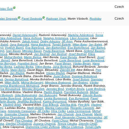
Czech
Ⓖ
islav Šulc
Ⓖ
Ⓖ
Czech
islav Smugala
,
Pavel Svoboda
,
Radovan Vnuk
, Martin Václavík,
Rostislav
, , , , , , , , , , , , , , , , , , , , , , , , , , , , , , , , , , , , , , , , , , , , , , , , , , , , , , , , , , , , ,
damovský,
Daniel Adamovský
, Radomír Adamovský,
Markéta Adámková
,
Sonia
Klára Ambrožová
,
Hana Anftová
,
Nataliya Anisimova
,
Libor Ansorge
, Libor
ocházka Antonín,
Jakub Antoš
,
Dmitry Arbuzov
,
Jiří Aron
, Petra Aschenbrennerová,
 Babič
,
Jana Babuská
,
Hana Backová
,
Tomáš Baierle
,
Milan Bajer
,
Jan Balek
, Jiří
nýr
,
Vojtěch Bareš
,
Eva Barešová
,
Jan Bartoníček
,
Eva Bartoňková
,
Jan Bartoš
,
udyš
,
Ivan Bauer
,
Miroslav Bauer
,
Pavla Bauerová
, Marek Baxa,
Ambrož Baxant
,
ntová
, Miroslav Bechyně,
Jan Bednář
,
Jan Bednář
,
Josef Bednář
,
Klára
vl,
Michal Bejček
,
Martin Beksa
, Aleš Benda,
Karel Benda
, Josef Beneš,
Josef
n Beneš
, Jana Benešová, Libuše Benešová,
Lucie Benešová
,
Lucie Benešová
,
tin Benýšek
,
František Benč
, Jan Beran,
Pavel Beran
,
Václav Beran
,
Hana
lav Berka
,
Ladislav Berka
,
Vilém Berka
,
Jana Berková
, Bohumil Beránek, Jaroslav
v Beňo
,
Matej Beňo
, David Biggs, Biksadský,
Zdeněk Bill
, Alice Bilíková,
Petr
 Blažek,
Jan Blažek
, Radim Blažek,
Václav Blažek
, Dagmar Blažková, Martina
Jiří Bláha, Zdeněk Bláha, Zdeněk Bláha,
Jozef Bobok
,
Svatava Boboková
vá
,
Denisa Boháčová
, Monika Boháčová, Libor Bolda,
Josef Bolom
,
Stanislav
ček,
Milan Bořík
,
Michal Bošanský
,
Miroslava Brabcová
,
Jan Brabec
,
Václav
ristýna Bramborová Michalová
, Jorge Branco, Jaroslav Branda, Radek Brandejs,
,
Iva Broukalová
,
Miroslav Brouček
,
Jaroslav Brož
,
Vojtěch Broža
,
Lucie Brožová
,
, Vlastimil Brzica, Vladimír Brůna,
Radim Brůžek
,
František Bubeník
,
Michal
l Bujnoch
,
Júlia Bukovinská
,
Jan Bukovský
, Tomáš Bukovský,
Zdeněk Burda
,
ronika Burešová
,
Johann Burger
,
Lenka Burgerová
,
Eva Burgetová
,
Pavel
artin Buzrla
,
Jindřiška Bušková
,
Karina Bynumová
, Václav Bystřický, Igor Bálik,
ek,
Vladimír Bílek
, Vlastimil Bílek,
Eva Bílková
,
Zdeňka Bílá
,
Petr Bílý
,
Vladimír
ský
, Ladislav Bůcha,
Matěj Bůžek
,
Blanka Cabovská
,
Riccardo Cacciotti
, Jan
mara
,
Aristotelis Caravanas
,
Jiří Celler
,
Věra Celler
,
Lada Centnerová
,
Michal
ra
,
Svatoslav Chamra
, Mathieu Charlebois,
Jan Charvát
,
Jura Charvát
,
Martin
daléna Charvátová
, Zuzana Charvátová,
José Alexander Chavez Hernandez
,
Jiří
iří Chmelíř,
Petr Chmátal
, Jiří Chodora,
Pavel Chour
, Michal Chramosta,
Peter
oba
,
Zdeňka Chvátalová
,
Zuzana Chárová
,
Tereza Cibulka
,
Zdeněk Cihlář
,
á
, Silvia Cápayová,
Drahomíra Cígler Žofková
,
Milena Císlerová
,
Tomáš Dally
,