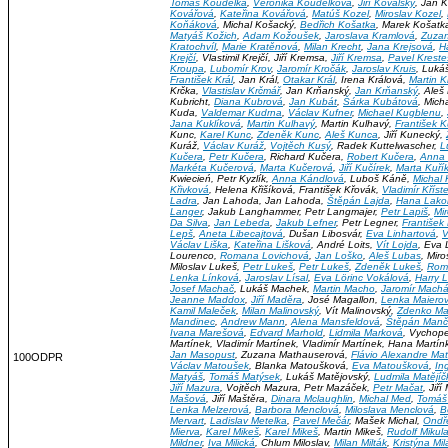
Tomáš Koudelka
,
Veronika Koudelková
,
Jiří Kovalský
, Jan K
Kovářová
,
Kateřina Kovářová
,
Matúš Kozel
,
Miroslav Kozel
,
Koňáková
, Michal Košacký,
Bedřich Košatka
, Marek Košatk
Matyáš Kožich
,
Adam Kožoušek
,
Jaroslava Kramlová
,
Zuza
Kratochvíl
,
Marie Kratěnová
,
Milan Krecht
,
Jana Krejsová
,
H
Krejčí
, Vlastimil Krejčí, Jiří Kremsa,
Jiří Kremsa
,
Pavel Kreste
Kroupa
,
Lubomír Krov
,
Jaromír Kročák
,
Jaroslav Kruis
, Luká
František Král
, Jan Král,
Otakar Král
, Irena Králová,
Martin K
Krčka,
Vlastislav Krčmář
, Jan Krňanský,
Jan Krňanský
, Aleš
Kubricht,
Diana Kubrová
,
Jan Kubát
,
Šárka Kubátová
, Mich
Kuda,
Valdemar Kudrna
,
Václav Kufner
,
Michael Kugblenu
,
Jana Kuklíková
,
Martin Kulhavý
, Martin Kulhavý,
František 
Kunc,
Karel Kunc
,
Zdeněk Kunc
,
Aleš Kunca
, Jiří Kunecký,
Kuráž,
Václav Kuráž
,
Vojtěch Kusý
, Radek Kuttelwascher,
L
Kučera
,
Petr Kučera
, Richard Kučera,
Robert Kučera
,
Anna 
Markéta Kučerová
,
Marta Kučerová
,
Jiří Kučírek
,
Marta Kuří
Kwiecień, Petr Kyzlík,
Anna Kándlová
, Luboš Káně,
Michal 
Křivková
, Helena Křišíková, František Křovák,
Vladimír Kříst
Ladra
, Jan Lahoda, Jan Lahoda,
Štěpán Lajda
,
Hana Lak
Langer
, Jakub Langhammer, Petr Langmajer,
Petr Lapiš
,
Mi
Da Silva
,
Jan Lebeda
,
Jakub Lefner
, Petr Legner,
František
Lepš
,
Aneta Libecajtová
, Dušan Libosvár,
Eva Linhartová
,
V
Václav Liška
,
Kateřina Lišková
, André Loits,
Vít Lojda
, Eva 
Lourenco,
Romana Lovichová
,
Jan Loško
,
Aleš Lubas
, Mir
Miloslav Lukeš,
Petr Lukeš
,
Petr Lukeš
,
Zdeněk Lukeš
,
Rom
Lenka Línková
,
Jaroslav Lísal
,
Eva Lörinc Vokálová
,
Harry L
Josef Machač
, Lukáš Machek,
Martin Macho
,
Jaromír Mach
Jeanne Maddox
,
Jiří Maděra
, José Magallon,
Lenka Maiero
Kamil Maleček
,
Milan Malinovský
, Vít Malinovský,
Zdenko Ma
Mandinec
,
Andrew Mann
,
Alena Mansfeldová
,
Štěpán Manč
Ivana Marešová
,
Edvard Marhold
,
Lidmila Marková
, Vychope
Martínek, Vladimír Martínek, Vladimír Martínek, Hana Martí
Jan Masopust
, Zuzana Mathauserová,
Flávio Alexandre Mat
100ODPR
Václav Matoušek
, Blanka Matoušková,
Eva Matoušková
,
In
Matyáš
,
Tomáš Matýsek
, Lukáš Matějovský,
Ludmila Matějí
Jiří Mazura
, Vojtěch Mazura, Petr Mazáček,
Petr Mačat
, Jiř
Mašová
, Jiří Maštěra,
Dinara Mclaughlin
,
Michal Med
,
Tomáš
Lenka Melzerová
,
Barbora Menclová
,
Miloslava Menclová
,
B
Mervart
,
Ladislav Metelka
,
Pavel Mečár
, Mašek Michal,
Ondře
Mierva
,
Karel Mikeš
,
Karel Mikeš
, Martin Mikeš,
Rudolf Mikul
Mildner
,
Iva Milická
, Chlum Miloslav,
Milan Milták
,
Kristýna Mi