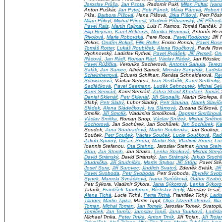
Jaroslav Průša
,
Jan Psota
, Radomír Pukl,
Milan Pultar
,
Ivan
Anton Puškár,
Jan Pytel
,
Petr Pánek
,
Mária Párová
,
Robert 
Píša,
Barbora Píšová
, Hana Píšová,
Jitka Píšová
, Petr Pösi
Milan Přikryl
,
Michal Přinosil
,
Vladimír Příbramský
,
Jiří Příhod
Pavel Rais
,
Martin Rajman
, Luis F. Ramos, Tomáš Rančák, J
Filip Rejman
,
Karel Rektorys
,
Monika Rencová
, Antonín Rez
Rivolová
,
Marie Robovská
, Pere Roca,
Pavel Rodionov
, Jiř
Rokos,
Ondřej Rokoš
,
Filip Roller
, Enrico Ronchi,
Pavel Rose
Tomáš Rotter
,
Lukáš Roubíček
,
Alena Roučková
, Pavla Ro
Rychnovský, Ladislav Rydval,
Pavel Ryjáček
,
Jiří Rymeš
,
On
Rácová
,
Jan Rádl
,
Roman Rázl
,
Václav Ráček
, Jan Rössler,
Pavel Růžička
, Veronika Sacherová,
Antonín Sahula
,
Terez
Salák
,
Jan Samec
, Alfréd Samek,
Miroslav Sanytrák
,
Ladisl
Scheinherrová
, Eduard Schilhart, Renáta Schneiderová,
Re
Schwarzová
, Václav Sebera,
Ivan Sedlačik
,
Karel Sedlecký
Sedláčková
,
Pavel Seemann
,
Luděk Sehnoutek
,
Michal Sei
Karel Semrád
, Karel Semrád,
Zahra Sharif Khodaei
,
Tomáš S
Daniel Sklenář
,
Petr Sklenář
,
Jiří Skopalík
, Martin Skořepa,
Slabý,
Petr Slabý
, Lubor Sladký,
Petr Slanina
,
Marek Slavíč
Sládek
,
Alena Sládečková
,
Iva Slámová
, Zuzana Slížková,
Smolík,
Jiří Smolík
, Vladimíra Smolíková,
Dagmar Smrčinová
Václav Smítka
, Roman Snop,
Václav Snížek
,
Michal Sněhot
Sochorová
, Jan Sochůrek, Jan Sochůrek,
Jan Sochůrek
,
Ka
Soudek,
Jana Souhradová
,
Martin Soukenka
, Jan Soukup,
Souček,
Petr Souček
,
Václav Souček
,
Lucie Součková
,
Rad
Jakub Spurný
,
Dušan Spůra
,
Martin Srb
,
Vladimír Srnec
,
Luc
Ioannis Stefanou,
Ota Stehno
, Jaroslav Steiner,
Anna Stein
Ston
,
Jan Storch
, Jan Straka,
Lenka Straková
,
Michal Strej
David Stránský
, David Stránský,
Jan Stránský
,
Jakub Stuchl
Studnička
,
Jiří Studnička
,
Martin Stybor
,
Jiří Stöhr
, Pavel Stě
Josef Sura
,
Jiří Surovec
,
Jindřich Svatoš
, Zdeněk Sviták,
Ji
Pavel Svoboda
,
Petr Svoboda
, Petr Svoboda,
Zbyněk Svo
Synek
,
Marcela Synáčková
,
Ivana Syrůčková
,
Gábor Szabó
Petr Sýkora, Vladimír Sýkora,
Jana Sýkorová
,
Lenka Sýkoro
Tatarík,
František Tauchman
,
Břetislav Teplý
, Miroslav Tesař
Alena Tichá
, Lucie Tichá,
Petra Tichá
, František Tichý,
Ladis
Tilinger
,
Martin Tipka
, Martin Tippl,
Olga Titzenthalerová
,
Ill
Toman
,
Michal Toman
,
Jan Tomek
, Jaroslav Tomek, Svatop
Tomíček
,
Jan Tomšů
,
Jaroslav Topič
,
Jana Tourková
,
Ladisl
Michael Trnka,
Peter Trnka
,
Anton Trník
, Jiří Trojan,
Jiří Troja