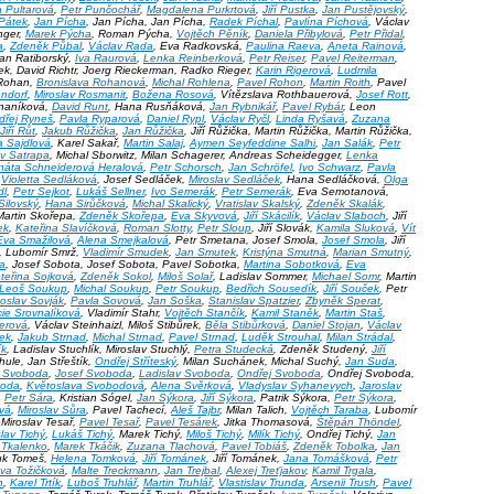
a Pultarová
,
Petr Punčochář
,
Magdalena Purkrtová
,
Jiří Pustka
,
Jan Pustějovský
,
Pátek
,
Jan Pícha
, Jan Pícha, Jan Pícha,
Radek Píchal
,
Pavlína Píchová
, Václav
nger,
Marek Pýcha
, Roman Pýcha,
Vojtěch Pěník
,
Daniela Přibylová
,
Petr Přidal
,
a
,
Zdeněk Půbal
,
Václav Rada
, Eva Radkovská,
Paulina Raeva
,
Aneta Rainová
,
an Ratiborský,
Iva Raurová
,
Lenka Reinberková
,
Petr Reiser
,
Pavel Reiterman
,
ek, David Richtr, Joerg Rieckerman, Radko Rieger,
Karin Rigerová
,
Ludmila
í Rohan,
Bronislava Rohanová
,
Michal Rohlena
,
Pavel Rohon
,
Martin Roith
, Pavel
ndorf
,
Miroslav Rosmanit
,
Božena Rosová
, Vítězslava Rothbauerová,
Josef Rott
,
vnaníková,
David Runt
, Hana Rusňáková,
Jan Rybnikář
,
Pavel Rybár
, Leon
dřej Ryneš
,
Pavla Ryparová
,
Daniel Rypl
,
Václav Ryčl
,
Linda Ryšavá
,
Zuzana
Jiří Růt
,
Jakub Růžička
,
Jan Růžička
, Jiří Růžička, Martin Růžička, Martin Růžička,
a Sajdlová
, Karel Sakař,
Martin Salaj
,
Aymen Seyfeddine Salhi
,
Jan Salák
,
Petr
av Satrapa
, Michal Sborwitz, Milan Schagerer, Andreas Scheidegger,
Lenka
náta Schneiderová Heralová
,
Petr Schorsch
,
Jan Schröfel
,
Ivo Schwarz
,
Pavla
,
Violetta Sedláková
, Josef Sedláček,
Miroslav Sedláček
, Hana Sedláčková,
Olga
dl
,
Petr Sejkot
,
Lukáš Sellner
,
Ivo Semerák
,
Petr Semerák
, Eva Semotanová,
ilovský
,
Hana Sirůčková
,
Michal Skalický
,
Vratislav Skalský
,
Zdeněk Skalák
,
 Martin Skořepa,
Zdeněk Skořepa
,
Eva Skyvová
,
Jiří Skácilík
,
Václav Slaboch
, Jiří
ek
,
Kateřina Slavíčková
,
Roman Slotty
,
Petr Sloup
, Jiří Slovák,
Kamila Sluková
,
Vít
Eva Smažilová
,
Alena Smejkalová
, Petr Smetana, Josef Smola,
Josef Smola
, Jiří
, Lubomír Smrž,
Vladimír Smudek
,
Jan Smutek
,
Kristýna Smutná
,
Marian Smutný
,
a
, Josef Sobota, Josef Sobota, Pavel Sobotka,
Martina Sobotková
,
Eva
teřina Sojková
,
Zdeněk Sokol
,
Miloš Solař
, Ladislav Sommer,
Michael Somr
, Martin
Leoš Soukup
,
Michal Soukup
,
Petr Soukup
,
Bedřich Sousedík
,
Jiří Souček
, Petr
oslav Sovják
,
Pavla Sovová
,
Jan Soška
,
Stanislav Spatzier
,
Zbyněk Sperat
,
ie Srovnalíková
, Vladimír Stahr,
Vojtěch Stančík
,
Kamil Staněk
,
Martin Staš
,
erová
, Václav Steinhaizl, Miloš Stibůrek,
Běla Stibůrková
,
Daniel Stojan
,
Václav
ček
,
Jakub Strnad
,
Michal Strnad
,
Pavel Strnad
,
Luděk Strouhal
,
Milan Strádal
,
ík
, Ladislav Stuchlík, Miroslav Stuchlý,
Petra Studecká
, Zdeněk Studený,
Jiří
hule, Jan Střeštík,
Ondřej Stříteský
, Milan Suchánek, Michal Suchý,
Jan Suda
,
ří Svoboda
,
Josef Svoboda
,
Ladislav Svoboda
,
Ondřej Svoboda
, Ondřej Svoboda,
boda
,
Květoslava Svobodová
,
Alena Svěrková
,
Vladyslav Syhanevych
,
Jaroslav
,
Petr Sára
, Kristian Sógel,
Jan Sýkora
,
Jiří Sýkora
, Patrik Sýkora,
Petr Sýkora
,
vá
,
Miroslav Sůra
, Pavel Tachecí,
Aleš Tajbr
, Milan Talich,
Vojtěch Taraba
, Lubomír
, Miroslav Tesař,
Pavel Tesař
,
Pavel Tesárek
, Jitka Thomasová,
Štěpán Thöndel
,
lav Tichý
,
Lukáš Tichý
, Marek Tichý,
Miloš Tichý
,
Milík Tichý
, Ondřej Tichý,
Jan
ia Tkalenko
,
Marek Tkáčik
,
Zuzana Tlachová
,
Pavel Tobiáš
,
Zdeněk Tobolka
,
Jan
luk Tomeš,
Helena Tomková
,
Jiří Tománek
, Jiří Tománek,
Jana Tomášková
,
Petr
ava Tožičková
,
Malte Treckmann
,
Jan Trejbal
,
Alexej Treťjakov
,
Kamil Trgala
,
n
,
Karel Trtík
,
Luboš Truhlář
,
Martin Truhlář
,
Vlastislav Trunda
,
Arsenii Trush
,
Pavel