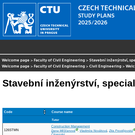
CZECH TECHNICAL
STUDY PLANS
2025/2026
Welcome page
>
Faculty of Civil Engineering
>
Stavební inženýrství, sp
Welcome page
>
Faculty of Civil Engineering
>
Civil Engineering
>
Wel
Stavební inženýrství, special
Code
Course name
Tutor
Construction Management
126STMN
Ⓖ
Dana Měšťanová
,
Vladimíra Nováková
,
Zita Prostějovská
Čásenský