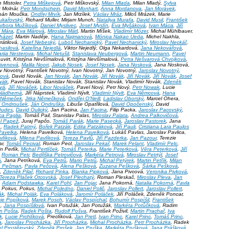
n Mistoler,
Petra Miškejová
, Petr Miškovský,
Milan Mlada
, Milan Mladý,
Sylva
 Molnár,
Petr Mondschein
,
David Monhart
,
Anna Mordanova
,
Jan Morávek
,
ěpán Moučka,
Ondřej Mrvík
, Jan Mrzílek,
Václav Mráz
, Miloš Mrázek, Marie
ukařovský
, Richard Muller, Mirjam Munch,
Nataliya Murafa
,
David Musil
,
František
rbora Mužíková
,
Daniel Myslivec
,
Josef Myslín
,
Eva Myšáková
,
Ivan Máca
,
Jiří
l Mára
,
Eva Márová
,
Miroslav Mátl
, Martin Míšek,
Vladimír Mózer
, Michal Mühlbauer,
házel
, Martin Naděje,
Hana Najmanová
,
Mónica Nakao Ueda
, Michel Nakhla,
rátilová,
Josef Nebeský
,
Luboš Nechanický
,
Pavel Nechanický
,
Miroslav Neckář
,
hasilová
,
Kateřina Nejedlá
, Viktor Nejedlý, Olga Nekardová,
Jana Nekovářová
,
riia Nesterova
,
Michal Netušil
,
Stanislava Neubergová
,
Martin Neumann
,
Pavel
virt, Kristýna Nevšímalová, Kristýna Nevšímalová,
Petra Nešvarová Chvojková
,
ivenová
,
Malila Noori
,
Jakub Nosek
,
Josef Nosek
,
Jana Nosková
, Jana Nosková,
v Novotný, František Novotný, Ivan Novotný, Jan Novotný,
Jaroslav Novotný
,
Nová
, David Novák,
Jan Novák
,
Jan Novák
,
Jiří Novák
,
Jiří Novák
,
Jiří Novák
,
Josef
vák
, Pavel Novák, Stanislav Novák, Stanislav Novák, Vladimír Novák,
Zdeněk
vá
,
Jiří Nováček
,
Libor Nováček
, Pavel Nový, Petr Nový,
Petr Nowak
, Lucie
Nádherná
, Jiří Náprstek, Vladimír Nývlt,
Vladimír Nývlt
,
Eva Němcová
,
Hana
í Němeček
,
Jitka Němečková
,
Ondřej O'Neill
,
Ladislav Oborský
, Marcel Ohera,
l Ondroušek
,
Ján Ondruška
, Libuše Opatřilová,
David Opočenský
, David
Oudes
,
David Oulický
, Jan Pacina,
Jan Pacina
, Filip Packa,
Jaroslav Pacovský
,
ca Paglia
, Tomáš Pail, Stanislav Palas,
Miroslav Palata
,
Andrea Palkovičová
,
l Papež
, Juraj Papčo,
Tomáš Parák
,
Marie Pasecká
,
Jaroslav Pastorek
, Jana
á
,
Radek Patrný
,
Bořek Patzák
,
Edita Patzáková
,
Jiří Pauli
,
Cristiana Lara Paulos
Pavelka
, Helena Pavelková,
Helena Pavelková
, Lukáš Pavlas, Jaroslav Pavlica,
vlíková
,
Milena Pavlíková
,
Tereza Pavlů
,
Jiří Pazderka
,
Jan Pazour
, Terezie
ar,
Tomáš Pecival
, Roman Pecl,
Jaroslav Pekař
,
Marek Pelant
,
Vladimír Pelc
,
in Perlík,
Michal Pertlíček
,
Tomáš Peterka
,
Marie Peterková
,
Věra Peterková
,
Jiří
,
Roman Petr
,
Bedřiška Petrovičová
,
Markéta Petrová
,
Miroslav Petrtýl
,
Josef
á
, Jana Petríková,
Eva Petrů
,
Mario Petrů
,
Michal Petýrek
,
Martin Petřík
,
Milan
n Pečman
,
Pavla Pečová
,
Alena Pešková
,
Zuzana Pešková
,
Šárka Pešková
,
,
Zdeněk Pilař
,
Richard Pinka
,
Blanka Pipková
, Jana Pivcová,
Veronika Pivková
,
Tereza Plaček Otcovská
,
Josef Plechatý
, Roman Pleskač,
Miroslav Pleva
,
Jan
,
Adam Podstawka
,
Karel Pohl
,
Jan Pojar
, Jana Pokorná,
Natalia Pokorná
,
Pavla
, Pokus, Pokus,
Michal Poledno
,
Daniel Polič
,
Jaroslav Pollert
,
Jaroslav Pollert
,
ák
,
Michal Polák
,
Eva Poláková
,
Jaromír Poláček
, Jiří Poláček, Zdeněk Poncar,
ie Popíková
,
Marek Posch
,
Václav Pospíchal
,
Bohumír Pospíšil
,
František
á
,
Jana Pospíšilová
, Ivan Potužák, Jan Potužák,
Markéta Potůčková
, Radim
n Pošta
,
Radek Pošta
,
Rudolf Pošva
, František Poživil,
Martin Prachař
,
Iva
ík
,
Lucie Prchlíková
, Preclíková,
Jan Pretl
,
Ivan Princ
,
Karel Princ
,
Tomáš Princ
,
a
,
Jaroslav Procházka
,
Jiří Procházka
,
Michal Procházka
,
Petr Procházka
, Radek
l Prostějovský
,
Zdeněk Prošek
,
Jan Pruška
,
Markéta Prušková
,
Jana Prášková
,