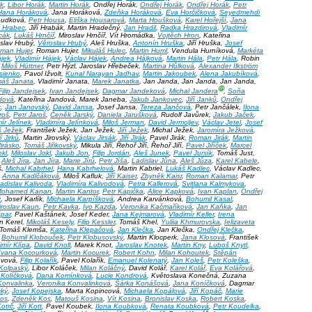
ák
,
Libor Horák
,
Martin Horák
, Ondřej Horák,
Ondřej Horák
,
Ondřej Horák
,
Petr
Hana Horáková
, Jana Horáková,
Zdeňka Horáková
,
Eva Horčičková
,
Seyedmehdi
Houdková,
Petr Housa
,
Eliška Housarová
,
Marta Houšková
,
Karel Hořejší
,
Jana
ří Hrabec
, Jiří Hrabák, Martin Hradečný,
Jan Hradil
,
Radka Hrazdirová
,
Vladimír
cák
,
Lukáš Hrnčíř
, Miroslav Hrnčíř, Vít Hromádka,
Vojtěch Hron
, Kateřina
slav Hrubý,
Věroslav Hrubý
, Aleš Hruška,
Antonín Hruška
, Jiří Hruška,
Josef
man Hujer
, Roman Hujer,
Mikuláš Hulec
,
Martin Huml
, Vendula Hurníková,
Markéta
jek
,
Vladimír Hájek
,
Václav Hájek
,
Andrea Hájková
,
Martin Hála
,
Petr Hála
, Robin
,
Miloš Hüttner
, Petr Hýzl, Jaroslav Hřebeček,
Martina Hůlková
,
Alexander Ilkström
asienko
, Pavol Ižvolt,
Kunal Narayan Jadhav
,
Martin Jakoubek
,
Alena Jakubíková
,
áš Janata
, Vladimír Janata,
Marek Janatka
, Jan Janda, Jan Janda, Jan Janda,
Ⓖ
Filip Jandejsek
,
Ivan Jandejsek
,
Dagmar Jandeková
,
Michal Jandera
,
Soňa
dová
, Kateřina Jandová, Marek Janeba,
Jakub Jankovec
,
Jiří Janků
,
Ondřej
k
,
Jan Janovský
,
David Jansa
, Josef Jansa,
Tereza Jančová
, Petr Jančálek,
Ilona
roš
,
Petr Jaroš
,
Čeněk Jarský
,
Daniela Jarušková
, Rudolf Javůrek,
Jakub Jaček
,
ír Jelínek
,
Vladimíra Jelínková
,
Miloš Jerman
,
David Jermoljev
,
Václav Jetel
,
Josef
š Ježek
, František Ježek, Jan Ježek,
Jiří Ježek
, Michal Ježek,
Jaromíra Ježková
,
ří Jirků
, Martin Jirovský,
Václav Jirsák
,
Jiří Jirák
, Pavel Jirák,
Roman Jirák
,
Martin
Jirásko
,
Tomáš Jiřikovský
, Mikula Jiří, Řehoř Jiří, Řehoř Jiří,
Pavel Jiříček
,
Marcel
kl
,
Miloslav Jokl
,
Jakub Jon
,
Filip Jordán
,
Aleš Junek
,
Pavel Jursík
, Tomáš Just,
,
Aleš Jíra
,
Jan Jíra
,
Marie Jírů
,
Petr Jíša
,
Ladislav Jůna
,
Aleš Jůza
,
Karel Kabele
,
š,
Michal Kabrhel
,
Hana Kabrhelová
, Martin Kabriel,
Lukáš Kadlec
, Václav Kadlec,
,
Anna Kadlčáková
, Miloš Kafluk,
Jiří Kaiser
,
Zbyněk Kaisr
,
Roman Kalamar
, Petr
adislav Kalivoda
,
Vladimíra Kalivodová
,
Petra Kallerová
,
Svitlana Kalmykova
,
Mohamed Kanan
,
Martin Kantor
,
Petr Kapička
,
Alice Kapková
,
Ivan Kaplan
,
Ondřej
ý
, Josef Karlík,
Michaela Karpíšková
, Andrea Karvánková,
Bohumil Kasal
,
iroslav Kaun
,
Petr Kavka
,
Ivo Kazda
,
Veronika Kačmaříková
,
Jan Kaňka
,
Jan
špar
, Pavel Kaštánek, Josef Keder,
Jana Kejmarová
,
Vladimír Keller
,
Irena
an Kerel,
Mikoláš Kesely
,
Filip Kessler
, Tomáš Khel,
Yuliia Khmurovska
,
Ielizaveta
 Tomáš Klemša,
Kateřina Klepačová
,
Jan Klečka
, Jan Klečka,
Ondřej Klečka
,
,
Bohumil Klobouček
,
Petr Klobusovský
, Martin Klocperk,
Jana Klosová
, František
imír Klípa
,
David Knoll
, Marek Knot,
Jaroslav Knotek
,
Martin Kny
,
Luboš Knytl
,
Ivana Kocourková
,
Martin Kocurek
,
Robert Kohn
,
Milan Kohoutek
,
Štěpán
evová,
Filip Kolařík
, Pavel Kolařík,
Emanuel Kolenatý
,
Jan Koleš
,
Petr Koleška
,
Kolpaský
, Libor Koláček,
Milan Koláčný
, David Kolář,
Karel Kolář
,
Eva Kolářová
,
Kolíčková
,
Dana Komínková
,
Lucie Kondrová
, Květoslava Konečná, Zuzana
Konvalinka
,
Veronika Konvalinková
,
Šárka Konášová
,
Jana Koníčková
, Dagmar
cký
,
Josef Kopejska
, Marta Kopincová,
Michaela Kopálová
,
Jiří Kopáč
,
Marie
Kos
,
Zdeněk Kos
,
Matouš Kosina
,
Vít Kosina
,
Bronislav Koska
,
Robert Koska
,
Kotrč
,
Jiří Kott
, Pavel Koubek,
Ilona Koubková
,
Renata Koubková
,
Petr Koudelka
,