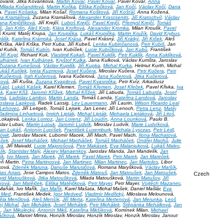
ovařík, Jitka Kovaříková,
Martin Kovář
,
Pavel Kovář
, Pavel Kovář,
Anna
Milada Kočandrlová
,
Martin Kočka
,
Eliška Kočková
,
Jan Kočí
,
Václav Kočí
,
Dana
a,
Pavel Košatka
, Milan Košař,
Romana Košková
,
Jiří Košťál
, Anna Kožená,
na Kramářová
, Zuzana Kramářová,
Alexander Krascsenits
,
Jiří Kratochvíl
,
Václav
ana Krejčiříková
, Jiří Krejčí,
Luboš Krejčí
,
Pavel Krejčí
,
Přemysl Krejčí
,
Tomáš
š
,
Jan Krlín
,
Aleš Krob
,
Klára Kroftová
,
Alexander Kromka
, Milan Kroulík,
Pavel
š Kruml, Matěj Krupa,
Jan Krupička
,
Lukáš Krupička
,
Martin Kružík
,
David Krybus
,
rálík
,
Kateřina Krámská
,
Josef Krása
, Pavel Krásný,
Jiří Krátký
,
Jiří Krček
, Aleš
 Krška, Aleš Krška, Petr Kuba, Jiří Kubeš,
Lenka Kubinčanová
,
Petr Kubiš
, Jan
al Kubík,
Tomáš Kubín
, Ivan Kubíček,
Lucie Kubíčková
,
Jan Kubů
, František
Jiří Kugl
, Richard Kuk,
Vlastimil Kukaň
,
Pavel Kuklík
,
Petr Kuklík
,
Anna Kuklíková
,
Kulhánek
,
Ivan Kulhánek
,
Kryštof Kulka
, Jana Kulková, Václav Kumšta, Jaroslav
Zuzana Kunešová
,
Václav Kupilík
,
Jiří Kupka
,
Michal Kurka
, Helmut Kurth, Michal
ukáš Kutílek
,
Iveta Kuzmová
,
Josef Kučera
, Miroslav Kučera,
Petr Kučera
,
Petr
Kučerová
,
Irah Kučerová
, Ivana Kučerová,
Jana Kučerová
,
Jitka Kučerová
,
ková
, Jiří Kušta,
Zuzana Kvapilová
,
Pavel Kvasnička
, Petr Kvíz, Arkadiusz
Kápl
,
Lukáš Kášek
, Karel Křemen,
Tomáš Křemen
,
Josef Křeček
, Pavel Křivka,
Iva
ek
,
Karel Kříž
,
Jaromír Křížek
,
Michal Křížek
, Jiří Labuda,
Tomáš Laburda
,
Josef
omá
,
Ladislav Lamboj
,
Martin Landa
, Tomáš Landa,
Kateřina Landová
,
Jaroslav
roslava Lapková
, Radek Lassig,
Lev Lauermann
, Jiří Laurin,
Wilson Ricardo Leal
 Lehovec
, Jiří Leitgeb, Tomáš Lejsek, Jan Lener, Jiří Lenoch,
Petra Lenz
,
Matěj
ladimíra Linhartová
,
Imrich Lipták
,
Michal Lipták
,
Michaela Liptáková
,
Jiří Litoš
,
Lokajová,
Lenka Lomoz
,
Jan Lorenz
,
Jiří Loudín
,
Anna Lounková
, Paulo B.
oslav Lubas,
Martin Lucuk
,
Jaromír Ludvík
, Miroslav Ludvík,
Marie Ludvíková
,
an Lukáš
,
Antonín Lupíšek
,
František Luxemburk
,
Michala Lysczas
,
Petr Lédl
,
öwit
, Jaroslav Macek, Lubomír Macek, Jiří Mach, Pavel Mach,
Ilona Machatová
,
áček
,
Josef Macháček
,
Michael Macháček
,
Tomáš Macháček
,
Ondřej Machů
,
Julie
vá
, Jiří Maivald,
Lucie Majorošová
,
Petr Makásek
,
Eva Malaniuková
,
Lukáš Malec
,
lík
,
Stanislav Malý
,
Alexey Manaenkov
, Jaroslav Manda, Jan Mandelík,
Jan
ík
,
Ivo Marek
,
Jan Marek
,
Jiří Marek
,
Pavel Marek
,
Petr Marek
,
Jan Mareček
,
ň Martin,
Petra Martincová
,
Jan Martinec
,
Milan Martinec
,
Jan Martolos
, Libor
nková,
Zdeněk Maruna
,
Danuše Marusičová
, Romana Maryšková,
Václav Maršík
,
ias Arrais
, Jose Campos Matos,
Zdeněk Matouš
,
Jan Matoušek
,
Jan Matoušek
,
Czech
grid Matoušková
,
Jitka Matoušková
, Milada Matoušková,
Martin Matušov
,
Jiří
čková
,
Jan Matějček
,
Eliška Matějčková
,
Petr Mayer
, Petr Mayer,
Vojtěch Mazanec
,
í Maňák, Ivo Mařík,
Jan Mařík
, Karel Mašata, Michal Mašek, Daniel Mašlár,
Eva
 Med
, František Medek,
Igor Medveď
,
Vladimír Medřický
, Miloslava Melounová,
ěla Menčlová
,
Aleš Menšík
,
Jiří Merta
,
Kateřina Mertenová
,
Jan Merunka
,
Leoš
j Michal
,
Jan Michálek
,
Josef Michálek
,
Petr Michálek
,
Štěpánka Michálková
,
Jan
a
,
Jan Mikulecký
,
Antonín Mikš
,
Kateřina Mikšíková
, Komínek Milan,
Michael
láčková
, Marcel Mimra, Honzík Miroslav, Honzík Miroslav, Honzík Miroslav, Janout