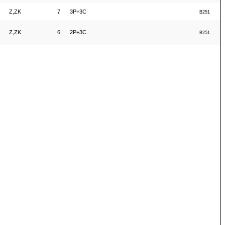
Z,ZK
7
3P+3C
B251
Z,ZK
6
2P+3C
B251