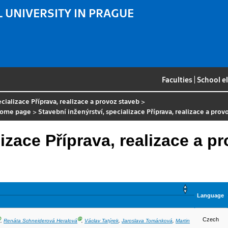
 UNIVERSITY IN PRAGUE
Faculties
|
School e
ecializace Příprava, realizace a provoz staveb
>
come page
>
Stavební inženýrství, specializace Příprava, realizace a prov
izace Příprava, realizace a p
Language
Ⓖ
Ⓖ
Czech
,
Renáta Schneiderová Heralová
,
Václav Tatýrek
,
Jaroslava Tománková
,
Martin