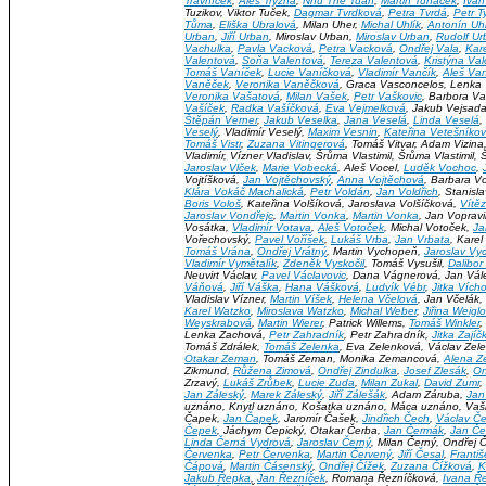
Trávníček
,
Aleš Trýzna
,
Nhu The Tuan
,
Martin Tuháček
,
Iva
Tuzikov, Viktor Tuček,
Dagmar Tvrdková
,
Petra Tvrdá
,
Petr T
Tůma
,
Eliška Ubralová
, Milan Uher,
Michal Uhlík
,
Antonín Uhl
Urban
,
Jiří Urban
, Miroslav Urban,
Miroslav Urban
,
Rudolf Ur
Vachulka
,
Pavla Vacková
,
Petra Vacková
,
Ondřej Vala
,
Kar
Valentová
,
Soňa Valentová
,
Tereza Valentová
,
Kristýna Va
Tomáš Vaníček
,
Lucie Vaníčková
,
Vladimír Vančík
,
Aleš Va
Vaněček
,
Veronika Vaněčková
, Graca Vasconcelos, Lenka
Veronika Vašatová
,
Milan Vašek
,
Petr Vaškovic
, Barbora V
Vašíček
,
Radka Vašíčková
,
Eva Vejmelková
, Jakub Vejsad
Štěpán Verner
,
Jakub Veselka
,
Jana Veselá
,
Linda Veselá
,
Veselý
, Vladimír Veselý,
Maxim Vesnin
,
Kateřina Vetešníko
Tomáš Vistr
,
Zuzana Vitingerová
, Tomáš Vitvar, Adam Vizina
Vladimír, Vízner Vladislav, Šrůma Vlastimil, Šrůma Vlastimil, 
Jaroslav Vlček
,
Marie Vobecká
, Aleš Vocel,
Luděk Vochoc
,
Vojtíšková,
Jan Vojtěchovský
,
Anna Vojtěchová
, Barbara V
Klára Vokáč Machalická
,
Petr Voldán
,
Jan Voldřich
, Stanisl
Boris Vološ
, Kateřina Volšíková, Jaroslava Volšíčková,
Vítě
Jaroslav Vondřejc
,
Martin Vonka
,
Martin Vonka
, Jan Vopravi
Vosátka,
Vladimír Votava
,
Aleš Votoček
, Michal Votoček,
Ja
Vořechovský,
Pavel Voříšek
,
Lukáš Vrba
,
Jan Vrbata
, Karel
Tomáš Vrána
,
Ondřej Vrátný
, Martin Vychopeň,
Jaroslav Vyc
Vladimír Vymětalík
,
Zdeněk Vyskočil
, Tomáš Vysušil,
Dalibor 
Neuvirt Václav,
Pavel Václavovic
, Dana Vágnerová, Jan Vál
Váňová
,
Jiří Váška
,
Hana Vášková
,
Ludvík Vébr
,
Jitka Vích
Vladislav Vízner,
Martin Víšek
,
Helena Včelová
, Jan Včelák,
Karel Watzko
,
Miroslava Watzko
,
Michal Weber
,
Jiřina Weigl
Weyskrabová
,
Martin Wierer
, Patrick Willems,
Tomáš Winkler
,
Lenka Zachová,
Petr Zahradník
, Petr Zahradník,
Jitka Zajíč
Tomáš Zdrálek,
Tomáš Zelenka
, Eva Zelenková, Václav Ze
Otakar Zeman
, Tomáš Zeman, Monika Zemancová,
Alena 
Zikmund,
Růžena Zimová
,
Ondřej Zindulka
,
Josef Zlesák
,
On
Zrzavý,
Lukáš Zrůbek
,
Lucie Zuda
,
Milan Zukal
,
David Zumr
,
Jan Záleský
,
Marek Záleský
,
Jiří Zálešák
, Adam Záruba,
Jan
uznáno, Knytl uznáno, Košatka uznáno, Máca uznáno, Va
Čapek,
Jan Čapek
, Jaromír Čašek,
Jindřich Čech
,
Václav Č
Čepek
, Jáchym Čepický, Otakar Čerba,
Jan Čermák
,
Jan Če
Linda Černá Vydrová
,
Jaroslav Černý
, Milan Černý, Ondřej 
Červenka
,
Petr Červenka
,
Martin Červený
,
Jiří Česal
,
Franti
Čápová
,
Martin Čásenský
,
Ondřej Čížek
,
Zuzana Čížková
,
K
Jakub Řepka
,
Jan Řezníček
, Romana Řezníčková,
Ivana Ř