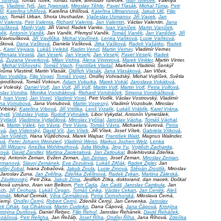
n Tunega
, Tomáš Turek, Tomáš Turek, Břetislav Tureček,
Ivan Tureček
, Valeriya
yc
,
Vladimír Tylš
,
Jan Tywoniak
,
Miroslav Těhle
,
Pavel Třasák
,
Michal Tůma
,
Petr
íř
,
Kateřina Uhlířová
, Kateřina Uhlířová,
Kateřina Ullmannová
,
Jakub Ulč
,
Filip
ban
, Tomáš Urban, Shota Urushadze,
Vjačeslav Usmanov
,
Jiří Vacek
,
Jan
el Valenta
,
Petr Valenta
,
Richard Valenta
,
Jan Valentin
, Václav Valentin,
Jana
loušková
,
Matěj Valtr
, Jiří Vancl, Radek Vanko,
Ivan Vaníček
,
Martin Vaníček
,
něk
,
Antonín Vaněk
, Jan Vaněk, Přemysl Vaněk,
Tomáš Vaněk
,
Jan Vaněček
,
Jiří
 Vavroušková,
Jiří Vavřička
,
Michal Vavřínek
,
Lenka Vaňková
,
Lucie Vaňková
,
ašková,
Dana Vašková
, Daniela Vašková,
Jitka Vašková
,
Radek Vašátko
,
Radek
a,
Karel Vejvara
,
Lukáš Velebil
,
Radim Vencl
,
Martin Verner
, Vladimír Verner,
Renata Veselá
,
Jan Veselý
,
Jan Veselý
,
Jan Veselý
,
Pavel Veselý
,
Radek
vá
,
Zuzana Veverková
,
Milan Vichta
,
Alena Vimmrová
,
Marek Vinkler
, Martin Vinter,
,
Michal Višňovský
,
Tomáš Vlach
,
František Vladař
, Martínek Vladimír, Šenkýř
Šrůma Vlastimil, Martin Vlasák,
Oldřich Vlasák
,
Jana Vlasáková
, Jan Vlček,
Jan Vodička
,
Filip Vogel
,
Tomáš Vogel
, Ondřej Vohradský, Michal Vojtíšek, Světla
ojvodíková, Tomáš Vokoun,
Adam Vokurka
,
Marek Vokál
,
Jaroslava Vokálová
,
av Voleský,
Daniel Volf
,
Jan Volf
,
Jiří Volf
,
Martin Volf
,
Martin Volf
,
Petra Volfová
,
zslav Vondra
,
Monika Vondráková
,
Richard Vondráček
,
Simona Vondráčková
,
l,
Ivan Vorel
,
Jan Vorel
,
Vladimír Vorel
, Petr Vorlík, Václav Vostrovský, Vladimír
na Votrubová
, Jana Votrubová,
Martin Vovesný
, Vladimír Vozobule, Miroslav
 Vrbický,
Kateřina Vrbová
,
Jiří Vrtiška
,
Leoš Vrzalík
,
Lukáš Vráblík
,
Karel Vrána
,
hytil
,
Vítězslav Vydra
,
Rudolf Vyhnálek
, Libor Vykydal, Antonín Vymetálek,
Vytlačil
,
Vladimíra Vytlačilová
,
Miroslav Vyčítal
,
Jaroslav Vácha
,
Tomáš Váchal
,
ek,
Martin Válek
,
Ivo Vávra
,
Petr Vávra
,
Tomáš Vávra
, Michaela Vávrová,
Petra
ová
,
Jan Vídenský
,
David Vít
,
Jan Vítek
, Jiří Vítek, Josef Vítek,
Gabriela Vítková
,
Jan Vůjtěch
, Hana Vůjtěchová, Marek Wajsar,
František Wald
, Magnus Walinder,
ová
,
Peter Johann Weinzierl
,
Vladimír Weiss
,
Markus Jochen Welz
,
Lenka
Jiří Witzany
,
Anežka Wohlmuthová
,
Julia Wódka
,
Jing Yu
,
Vojtěch Zacharda
,
ková
,
David Zandler
,
Martina Zapletalová
,
Jan Zatloukal
, Bolehlovská Zdeňka,
lený, Antonín Zeman, Evžen Zeman,
Jan Zeman
, Josef Zeman,
Miroslav Zeman
,
Zemanová
,
Slavoj Zemánek
,
Eva Zezulová
,
Lukáš Zifčák
,
Radek Zigler
, Jan
dřej Zobal
, Ivana Zobačová,
Jakub Zoula
,
Lucie Zrnová
,
Štěpán Zrostlík
, Miroslav
 Jaroslav Zuna,
Jan Zvěřina
,
Zdeňka Zvěřinová
,
Radek Zykan
,
Martina Záleská
,
 Závitkovský
, Petr Zíka,
Jakub Zíma
, Jindřich Zítka, doktorand, dan macek, Dočkal
šková uznáno, Aran van Belkom,
Petr Čada
,
Jan Čadil
,
Jaroslav Čambula
, Jan
ech
,
Jiří Čechura
,
Lukáš Čegan
,
Tomáš Čejka
,
Václav Čekan
,
Jan Čeněk
,
Aleš
rmák
, Michal Čermák,
Věra Čermáková
,
Petra Černohorská
, Miloslava Černá,
Černý,
Ondřej Černý
,
Robert Černý
, Zdeněk Černý, Jan Červenka,
Jaroslav
šek Čihák
,
Iva Čiháková
,
Martin Čudejko
, Dana Čápová,
Jana Čápová
,
Kristýna
ristýna Ďurišová
, Daniel Řebec,
Filip Řehoř
, Jaroslav Řehánek,
David Řeháček
,
ezáčová
,
Petr Řeřicha
, Jan Řežáb,
Josef Říha
,
Ondřej Říha
, Jana Říhová,
Zdeňka