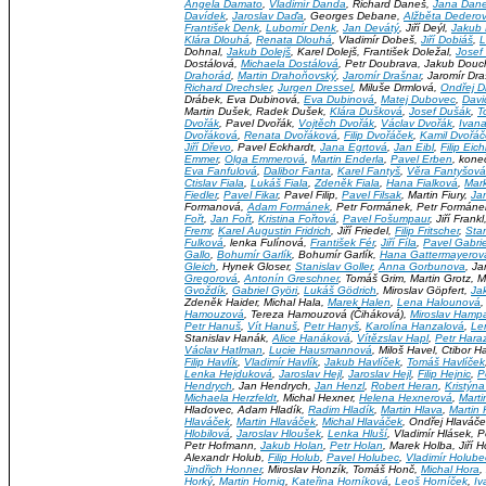
Angela Damato
,
Vladimír Danda
, Richard Daneš,
Jana Dan
Davídek
,
Jaroslav Daďa
, Georges Debane,
Alžběta Dedero
František Denk
,
Lubomír Denk
,
Jan Devátý
, Jiří Deýl,
Jakub 
Klára Dlouhá
,
Renata Dlouhá
, Vladimír Dobeš,
Jiří Dobiáš
,
L
Dohnal,
Jakub Dolejš
, Karel Dolejš, František Doležal,
Josef
Dostálová,
Michaela Dostálová
, Petr Doubrava, Jakub Dou
Drahorád
,
Martin Drahoňovský
,
Jaromír Drašnar
, Jaromír Dr
Richard Drechsler
,
Jurgen Dressel
, Miluše Drmlová,
Ondřej D
Drábek, Eva Dubinová,
Eva Dubinová
,
Matej Dubovec
,
Davi
Martin Dušek, Radek Dušek,
Klára Dušková
,
Josef Dušák
,
T
Dvořák
, Pavel Dvořák,
Vojtěch Dvořák
,
Václav Dvořák
,
Ivan
Dvořáková
,
Renata Dvořáková
,
Filip Dvořáček
,
Kamil Dvořáč
Jiří Dřevo
, Pavel Eckhardt,
Jana Egrtová
,
Jan Eibl
,
Filip Eich
Emmer
,
Olga Emmerová
,
Martin Enderla
,
Pavel Erben
, kone
Eva Fanfulová
,
Dalibor Fanta
,
Karel Fantyš
,
Věra Fantyšová
Ctislav Fiala
,
Lukáš Fiala
,
Zdeněk Fiala
,
Hana Fialková
,
Mark
Fiedler
,
Pavel Fikar
, Pavel Filip,
Pavel Filsak
, Martin Fiury,
Jan
Formanová,
Adam Formánek
, Petr Formánek, Petr Formán
Fořt
,
Jan Fořt
,
Kristina Fořtová
,
Pavel Fošumpaur
, Jiří Frankl
Fremr
,
Karel Augustin Fridrich
, Jiří Friedel,
Filip Fritscher
,
Stan
Fulková
, lenka Fulínová,
František Fér
,
Jiří Fíla
,
Pavel Gabrie
Gallo
,
Bohumír Garlík
, Bohumír Garlík,
Hana Gattermayerov
Gleich
, Hynek Gloser,
Stanislav Goller
,
Anna Gorbunova
, Ja
Gregorová
,
Antonín Greschner
, Tomáš Grim, Martin Grotz, M
Gvoždík
,
Gabriel Györi
,
Lukáš Gödrich
, Miroslav Göpfert,
Ja
Zdeněk Haider, Michal Hala,
Marek Halen
,
Lena Halounová
,
Hamouzová
, Tereza Hamouzová (Čiháková),
Miroslav Hamp
Petr Hanuš
,
Vít Hanuš
,
Petr Hanyš
,
Karolína Hanzalová
,
Le
Stanislav Hanák,
Alice Hanáková
,
Vítězslav Hapl
,
Petr Hara
Václav Hatlman
,
Lucie Hausmannová
, Miloš Havel, Ctibor 
Filip Havlík
,
Vladimír Havlík
,
Jakub Havlíček
,
Tomáš Havlíček
Lenka Hejduková
,
Jaroslav Hejl
,
Jaroslav Hejl
,
Filip Hejnic
,
P
Hendrych
, Jan Hendrych,
Jan Henzl
,
Robert Heran
,
Kristýn
Michaela Herzfeldt
, Michal Hexner,
Helena Hexnerová
,
Marti
Hladovec, Adam Hladík,
Radim Hladík
,
Martin Hlava
,
Martin
Hlaváček
,
Martin Hlaváček
,
Michal Hlaváček
, Ondřej Hlaváč
Hlobilová
,
Jaroslav Hloušek
,
Lenka Hluší
, Vladimír Hlásek,
Petr Hofmann,
Jakub Holan
,
Petr Holan
, Marek Holba, Jiří 
Alexandr Holub,
Filip Holub
,
Pavel Holubec
,
Vladimír Holube
Jindřich Honner
, Miroslav Honzík, Tomáš Honč,
Michal Hora
,
Horký
,
Martin Hornig
,
Kateřina Horníková
,
Leoš Horníček
,
Iv