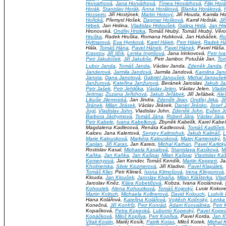
Horvathová
,
Jana Horváthová
,
Tímea Horváthová
,
Filip Hor
Horák
,
Stanislav Horák
,
Anna Horáková
,
Blanka Horáková
,
Hosseini
, Jiří Hostýnek,
Martin Hotový
, Jiří Houda, Kamila 
Hořická
, Přemysl Hošek,
Dagmar Hošková
, Kamil Hošták,
Ji
Hrbek
, Jan Hrdina,
Vladislav Hrdoušek
,
Galina Hrdá
,
Jan Hri
Hronovská,
Ondřej Hrstka
, Tomáš Hrubý, Tomáš Hrubý, Věro
Hruška
, Radek Hruška, Romana Hubková, Jan Hubáček,
Ro
Hylmarová
,
Eva Hynková
,
Karel Hájek
,
Petr Hájek
,
Radek Há
Hála,
Tomáš Hána
,
Pavel Hánek
,
Pavel Hánek
, Pavel Háša
Kravcov
,
Jiří Ilčík
,
Lenka Ingrišová
, Jana Irinkovová,
Petr Iv
Petr Jakubíček
,
Jiří Jakubše
, Petr Jambor, Potužák Jan,
Tom
Lubor Janda
,
Tomáš Janda
, Václav Janda,
Zdeněk Janda
,
Janderová
,
Jarmila Jandová
, Jarmila Jandová,
Karolina Jan
Janota
,
Dana Janotová
,
Gabriel Janoušek
,
Michal Janouše
Janžurová
,
Kateřina Janžurová
, Beránek Jaroslav,
Jakub Ja
Petr Jašek
,
Petr Jehlička
,
Václav Jelen
, Václav Jelen,
Vladim
Jettmar
,
Zuzana Jeřichová
,
Jakub Jeřábek
, Jiří Jeřábek,
Ale
Libuše Jilemnická
, Jan Jindra,
Zdeněk Jiran
,
Ondřej Jirka
,
Ji
Jiránek
,
Milan Jirásek
, Václav Jirásek,
Daniel Jirásko
,
Josef 
Jogl
,
Vladislav John
, Vladislav John,
Zdeněk John
,
Evžen Jo
Barbora Jáchymová
,
Tomáš Jána
,
Robert Jára
,
Václav Jára
Petr Kabele
,
Ivana Kabelková
, Zbyněk Kabelík, Karel Kabe
Magdalena Kadlecová, Renáta Kadlecová,
Tomáš Kadlíček
Kalcev, Jana Kalertová,
Sergey Kalinichuk
,
Jakub Kalináč
,
L
Marie Kalousková
,
Markéta Kalousková
,
Matej Kamenický
,
Kaplan
,
Jiří Karas
, Jan Kareis,
Michal Karhan
,
Pavel Karlick
Rostislav Kasal,
Michaela Kasalová
,
Stanislava Kasíková
,
M
Kaňka
,
Jan Kaňka
,
Jan Kašpar
,
Milan Kašpar
,
Vlastislav Ka
Kemenyová
, Jan Kender, Tomáš Kendík,
Martin Keppert
, J
Kholmetska
,
Silvie Kiczmerová
, Jiří Kladivo,
Pavel Klapálek
,
Tomáš Klier
, Petr Klimeš,
Ivona Klimošová
,
Irena Klingorová
Klouda,
Jan Klouček
,
Jaroslav Klvaňa
,
Milan Klášterka
,
Vlad
Jaroslav Kněz,
Klára Kobetičová
, Kobza, Ivana Kociánová,
Kohoutek
,
Alena Kohoutková
,
Tomáš Kojecký
, Lucie Kokor
Martin Kolisch
,
Michaela Kollnerová
,
David Kolouch
,
Ludvík 
Hana Kolářová,
Kateřina Kolářová
,
Vojtěch Kolínský
,
Lenka 
Konečná,
Jiří Konfršt
,
Petr Konrád
,
Adam Konvalinka
,
Petr 
Kopačková,
Petra Kopecká
,
Lubomír Kopecký
,
Pavel Kope
Kopáčková
,
Miloš Kopřiva
,
Petr Kopřiva
, Pavel Korda,
Jan 
Vitali Kostin
, Matěj Kosík,
Patrik Kotas
, Miloš Kotek,
Michal 