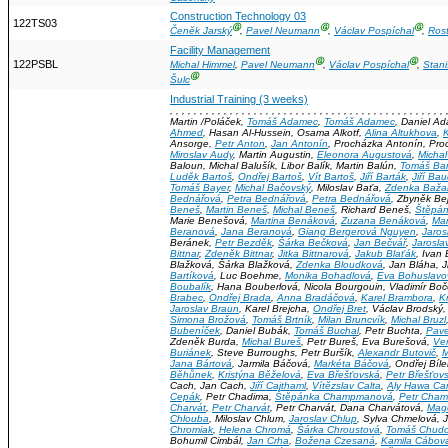
Construction Technology 03
122TS03
Ⓖ
Ⓖ
Ⓖ
Čeněk Jarský
,
Pavel Neumann
,
Václav Pospíchal
,
Rost
Facility Management
Ⓖ
Ⓖ
122PSBL
Michal Himmel
,
Pavel Neumann
,
Václav Pospíchal
,
Stan
Ⓖ
Šulc
Industrial Training (3 weeks)
, , , , , , , , , , , , , , , , , , , , , , , , , , , , , , , , , , , , , , , , , , , , , , 
Martin /Poláček,
Tomáš Adamec
,
Tomáš Adamec
, Daniel A
Ahmed
, Hasan Al-Hussein, Osama Alkotf,
Alina Altukhova
,
Ansorge,
Petr Anton
,
Jan Antonín
, Procházka Antonín, Pr
Miroslav Audy
, Martin Augustin,
Eleonora Augustová
,
Michal
Baloun, Michal Balušík, Libor Balík, Martin Balún,
Tomáš Ba
Luděk Bartoš
,
Ondřej Bartoš
,
Vít Bartoš
,
Jiří Barták
,
Jiří Ba
Tomáš Bayer
,
Michal Bačovský
, Miloslav Baťa,
Zdenka Baža
Bednářová
,
Petra Bednářová
,
Petra Bednářová
, Zbyněk Bej
Beneš
,
Martin Beneš
,
Michal Beneš
, Richard Beneš,
Štěpá
Marie Benešová,
Martina Benáková
,
Zuzana Benáková
,
Mar
Beranová
,
Jana Beranová
,
Giang Bergerová Nguyen
,
Jaros
Beránek,
Petr Bezděk
,
Šárka Bečková
,
Jan Bečvář
,
Jarosla
Bittnar
,
Zdeněk Bittnar
,
Jitka Bittnarová
,
Jakub Blaťák
, Ivan
Blažková, Šárka Blažková,
Zdenka Bloudková
, Jan Bláha, 
Bartíková
, Luc Boehme,
Monika Bohadlová
,
Eva Bohuslavo
Boubalík
, Hana Bouberlová, Nicola Bourgouin, Vladimír Bo
Brabec
,
Ondřej Brada
,
Anna Bradáčová
,
Karel Brambora
,
K
Jaroslav Braun
, Karel Brejcha,
Ondřej Bret
, Václav Brodský
Simona Brožová
,
Tomáš Brtník
,
Milan Bruncvík
,
Michal Bruzl
Bubeníček
, Daniel Bubák,
Tomáš Buchal
, Petr Buchta,
Pave
Zdeněk Burda,
Michal Bureš
, Petr Bureš, Eva Burešová,
Ve
Buriánek
, Steve Burroughs, Petr Buršík,
Alexandr Butovič
,
M
Jana Bártová
, Jarmila Báčová,
Markéta Báčová
, Ondřej Bíl
Běhůnek
,
Kristýna Běželová
,
Eva Břešťovská
,
Petr Břešťov
Cach, Jan Cach,
Jiří Cajthaml
,
Vítězslav Calta
,
Aly Hawa Ca
Cepák
, Petr Chadima,
Štěpánka Champmanová
,
Petr Cham
Charvát
,
Petr Charvát
, Petr Charvát, Dana Charvátová,
Mag
Chlouba
, Miloslav Chlum,
Jaroslav Chlup
, Sylva Chmelová, J
Chromiak
,
Helena Chromá
,
Šárka Chroustová
,
Tomáš Chud
Bohumil Cimbál,
Jan Crha
,
Božena Czesaná
,
Kamila Cábov