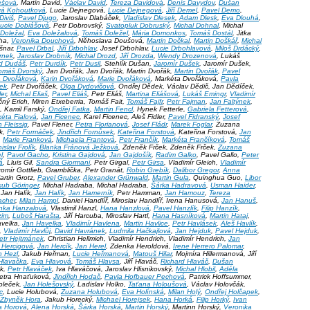
ešová
, Martin David,
Václav David
,
Tereza Davidová
,
Denis Davydov
,
Dušan
vá Kohoutková
, Lucie Dejnegová,
Lucie Dejnegová
,
Jiří Demel
,
Pavel Demo
,
Diviš
,
Pavel Djugo
, Jaroslav Dlabáček,
Vladislav Dlesek
,
Adam Dlesk
,
Eva Dlouhá
,
ucie Dobiášová
, Petr Dobrovský,
Svatopluk Dobruský
,
Michal Dohnal
, Michal
 Doležal
,
Eva Doležalová
,
Tomáš Doležel
,
Mária Domonkos
,
Tomáš Dostál
, Jitka
cha,
Veronika Douchová
, Něhoslava Doušová,
Martin Dočkal
,
Martin Doškář
,
Michal
ašnar,
Pavel Drbal
,
Jiří Drbohlav
, Josef Drbohlav,
Lucie Drbohlavová
,
Miloš Drdácký
,
rnek
,
Jaroslav Drobník
,
Michal Drozd
,
Jiří Drozda
,
Wendy Drozenová
, Lukáš
d Dudáš
,
Petr Durdík
,
Petr Dusil
, Stehlík Dušan,
Jaromír Dušek
, Jaromír Dušek,
omáš Dvorský
, Jan Dvořák, Jan Dvořák, Martin Dvořák,
Martin Dvořák
,
Pavel
a Dvořáková
,
Karin Dvořáková
,
Marie Dvořáková
, Markéta Dvořáková,
Pavla
ek
, Petr Dvořáček,
Olga Dydovičová
, Ondřej Dědek, Václav Dědič, Jan Dědíček,
ler
,
Michal Eliaš
,
Pavel Eliáš
, Petr Eliáš,
Martina Eliášová
,
Lukáš Emingr
,
Vladimír
čný Erich, Miren Etxeberria, Tomáš Fait,
Tomáš Fajfr
,
Petr Fajman
,
Jan Faltýnek
,
, Kamil Farský,
Ondřej Fatka
,
Martin Fencl
, Hynek Fetterle,
Gabriela Fetterová
,
éta Fialová
,
Jan Ficenec
, Karel Ficenec, Aleš Fidler,
Pavel Fidranský
,
Josef
 Fleissig
, Pavel Flener,
Petra Florianová
,
Josef Fládr
,
Marek Foglar
, Zuzana
ek,
Petr Formáček
,
Jindřich Fornůsek
,
Kateřina Forstová
, Kateřina Forstová,
Jan
,
Marie Franková
,
Michaela Frantová
,
Petr Frančík
,
Markéta Frančíková
,
Tomáš
islav Frolík
,
Blanka Fránová Ježková
, Zdeněk Frček, Zdeněk Frček,
Zuzana
l
,
Pavol Gacho
,
Kristina Gajdová
,
Jan Gajdošík
,
Radim Galko
, Pavel Gallo,
Peter
á
, Lluis Gil,
Sandra Giormani
, Petr Girgal,
Petr Girsa
, Vladimír Gleich,
Vladimír
romír Gottlieb, Gramblička, Petr Granát,
Robin Grebík
,
Dalibor Gregor
,
Anna
artin Grotz,
Pavel Gruber
,
Alexander Grünwald
,
Martin Gula
, Quinghua Guo,
Libor
kub Göringer
, Michal Hadraba, Michal Hadraba,
Šárka Hadravová
,
Usman Haider
,
 Jan Halík,
Jan Halík
,
Jan Hamerník
, Petr Hamman,
Jan Hamouz
,
Tereza
acher
,
Milan Hampl
, Daniel Handlíř, Miroslav Handlíř, Irena Hanusová,
Jan Hanuš
,
nka Hanzalová
, Vlastimil Hanzl,
Hana Hanzlová
,
Pavel Hanzlík
,
Filip Hanzík
,
zim
,
Luboš Harašta
, Jiří Harcuba, Miroslav Hartl,
Hana Hasníková
,
Martin Hataj
,
Havelka,
Jan Havelka
,
Vladimír Havlena
,
Martin Havlice
,
Petr Havlásek
,
Aleš Havlík
,
,
Vladimír Havlůj
,
David Havránek
,
Ludmila Hačkajlová
,
Jan Hejduk
,
Pavel Hejduk
,
etr Hejtmánek
, Christian Hellmich, Vladimír Hendrich, Vladimír Hendrich,
Jan
a Hercigová
,
Jan Hercík
,
Jan Herel
, Zdenka Heroldová,
Irene Herrero Palomar
,
n Hezl
, Jakub Heřman,
Lucie Heřmanová
,
Matouš Hilar
, Mojmíra Hillermanová, Jiří
 Hlavačka
,
Eva Hlavová
,
Tomáš Hlavsa
, Jiří Hlaváč,
Richard Hlaváč
,
Dušan
ek,
Petr Hlaváček
, Iva Hlaváčová, Jaroslav Hlisnikovský,
Michal Hlobil
,
Adéla
 Petra Hnaťuková,
Jindřich Hodač
,
Pavla Hofbauer Pechová
, Patrick Hoffsummer,
Holeček,
Jan Holešovský
, Ladislav Holko,
Taťana Holoušová
, Václav Holovčák,
c
, Lucie Holubová,
Zuzana Holubová
,
Eva Holínská
,
Milan Holý
,
Ondřej Holčapek
,
Zbyněk Hora
, Jakub Horecký,
Michael Horejsek
,
Hana Horká
,
Filip Horký
,
Ivan
a Horová
,
Alena Horská
,
Šárka Horská
,
Martin Horský
, Martinn Horský,
Veronika