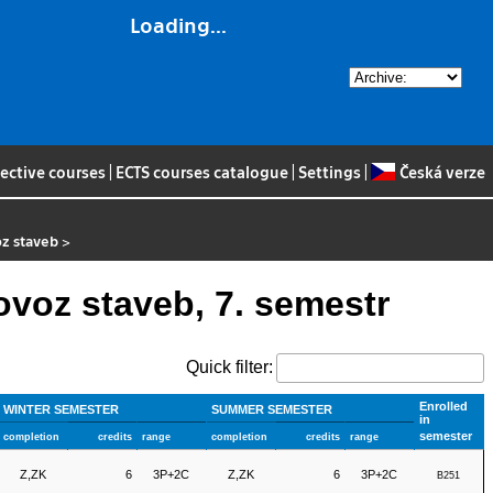
Loading...
lective courses
|
ECTS courses catalogue
|
Settings
|
Česká verze
oz staveb
>
rovoz staveb, 7. semestr
Quick filter:
Enrolled
WINTER SEMESTER
SUMMER SEMESTER
in
semester
completion
credits
range
completion
credits
range
Z,ZK
6
3P+2C
Z,ZK
6
3P+2C
B251