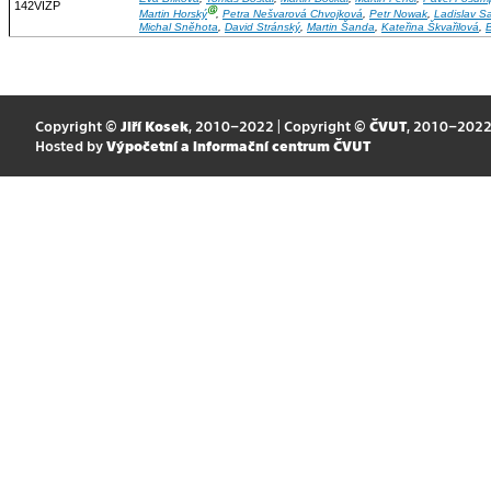
142VIZP
Ⓖ
Martin Horský
,
Petra Nešvarová Chvojková
,
Petr Nowak
,
Ladislav S
Michal Sněhota
,
David Stránský
,
Martin Šanda
,
Kateřina Škvařilová
,
Copyright ©
Jiří Kosek
, 2010–2022 | Copyright ©
ČVUT
, 2010–202
Hosted by
Výpočetní a informační centrum ČVUT