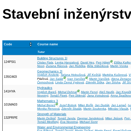
Stavební inženýrství
Code
Course name
Tutor
Building Structures 1I
124PSI1
Ⓖ
Ctislav Fiala
,
Lenka Hanzalová
,
David Hes
,
Petr Hájek
,
Eliška Kafk
Noori
,
Zuzana Rácová
,
Jan Růžička
,
Běla Stibůrková
,
Martin Vonka
Geomechanics 2I
Vojtěch Anderle
,
Taťana Holoušová
,
Jiří Košťál
,
Markéta Kučerová
,
V
135GM2I
Ⓖ
Ⓖ
Pilařová,
Jan Salák
,
Ivan Vaníček
,
Martin Vaníček
,
Alena Zemano
Černochová
,
Linda Černá Vydrová
,
Zdeněk Šiška
,
Jan Štícha
,
Jiří Š
Hydraulics
141HYA
Ⓖ
Vojtěch Bareš
,
Michal Dohnal
,
Martin Fencl
,
Aleš Havlík
,
Jan Krupič
Novotný
,
Tomáš Picek
,
Petr Sklenář
,
Jana Votrubová
,
Anna Špačkov
Mathematics 3
101MA03
Ⓖ
Michal Beneš
,
Jozef Bobok
,
Milan Bořík
,
Jan Dudák
,
Jan Lamač
,
Iv
Monika Rencová
,
Zdeněk Skalák
,
Martin Soukenka
,
Miloslav Vlasák
,
Strength of Materials
132PRPE
Martin Doškář
,
Tomáš Janda
,
Dagmar Jandeková
,
Milan Jirásek
,
Petr
Tomáš Medřický
,
Eva Novotná
,
Michael Somr
Water and Environmental Engineering
Eva Bílková
,
Tomáš Dostál
,
Martin Dočkal
,
Martin Fencl
,
Pavel Fošum