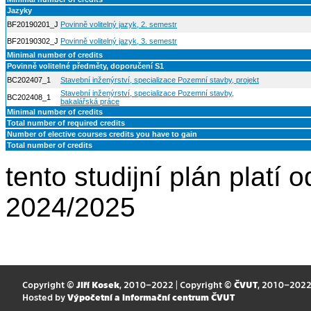
Jazyky
BF20190201_J
Povinně volitelný jazyk, 2. semestr
BF20190302_J
Povinně volitelný jazyk, 3. semestr
Minimal number of credits
Povinně volitelné předměty, doporučení S1
BC202407_1
Stavební inženýrství, specializace Pozemní stavby, projekt
Stavební inženýrství, specializace Pozemní stavby,
BC202408_1
bakalářská práce
Minimal number of credits
Total number of required credits
Number of elective courses credits you have to gain
Total number of credits
tento studijní plán platí
2024/2025
Copyright ©
Jiří Kosek
, 2010–2022 | Copyright ©
ČVUT
, 2010–202
Hosted by
Výpočetní a informační centrum ČVUT