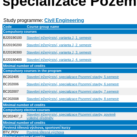
specializace Pozem
Study programme:
Civil Engineering
Code
Course group name
Compulsory courses
BJ20190100
Stavební inženýrství, varianta J, 1. semestr
BJ20190200
Stavební inženýrství, varianta J, 2. semestr
BJ20190300
Stavební inženýrství, varianta J, 3. semestr
BJ20190400
Stavební inženýrství, varianta J, 4. semestr
Minimal number of credits
Compulsory courses in the program
BC202405
Stavební inženýrství, specializace Pozemní stavby, 5.semestr
BC202006
Stavební inženýrství, specializace Pozemní stavby, 6.semestr
BC202007
Stavební inženýrství, specializace Pozemní stavby, 7.semestr
BC202008
Stavební inženýrství, specializace Pozemní stavby, 8.semestr
Minimal number of credits
Compulsory elective courses
Stavební inženýrství, specializace Pozemní stavby, povinně
BC202407_2
volitelné předměty
Minimal number of credits
Povinná tělesná výchova, sportovní kurzy
BTV_POV
Povinná tělesná výchova
Minimal number of credits