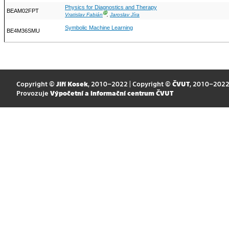
Physics for Diagnostics and Therapy
BEAM02FPT
Ⓖ
Vratislav Fabián
,
Jaroslav Jíra
Symbolic Machine Learning
BE4M36SMU
Copyright ©
Jiří Kosek
, 2010–2022 | Copyright ©
ČVUT
, 2010–202
Provozuje
Výpočetní a informační centrum ČVUT