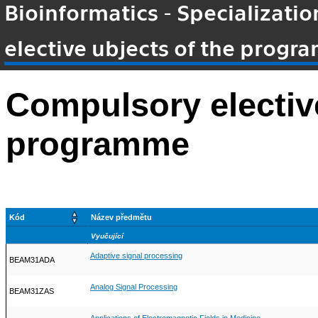
Bioinformatics - Specializatio
elective ubjects of the prog
Compulsory elective
programme
Kód
Název předmětu
Vyučující
Adaptive signal processing
BEAM31ADA
Analog Signal Processing
BEAM31ZAS