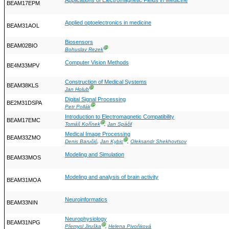
Applications of Electromagnetic Fields in Medicine
BEAM17EPM
Applied optoelectronics in medicine
BEAM31AOL
Biosensors
BEAM02BIO
Ⓖ
Bohuslav Rezek
Computer Vision Methods
BE4M33MPV
Construction of Medical Systems
BEAM38KLS
Ⓖ
Jan Holub
Digital Signal Processing
BE2M31DSPA
Ⓖ
Petr Pollák
Introduction to Electromagnetic Compatibility
BEAM17EMC
Ⓖ
Tomáš Kořínek
,
Jan Spáčil
Medical Image Processing
BEAM33ZMO
Ⓖ
Denis Baručić
,
Jan Kybic
,
Oleksandr Shekhovtsov
Modeling and Simulation
BEAM33MOS
Modeling and analysis of brain activity
BEAM31MOA
Neuroinformatics
BEAM33NIN
Neurophysiology
BEAM31NPG
Ⓖ
Přemysl Jiruška
,
Helena Pivoňková