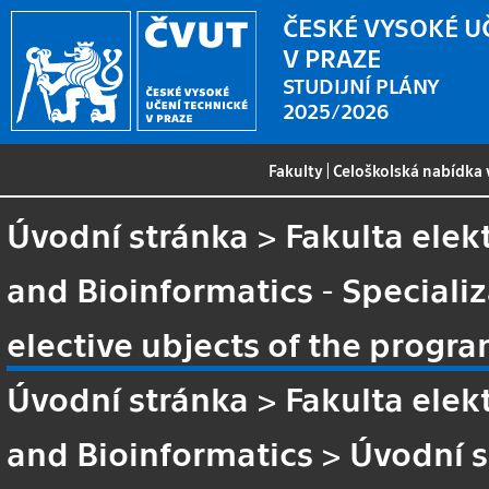
ČESKÉ VYSOKÉ U
V PRAZE
STUDIJNÍ PLÁNY
2025/2026
Fakulty
|
Celoškolská nabídka
Úvodní stránka
>
Fakulta elek
and Bioinformatics - Speciali
elective ubjects of the prog
Úvodní stránka
>
Fakulta elek
and Bioinformatics
>
Úvodní s