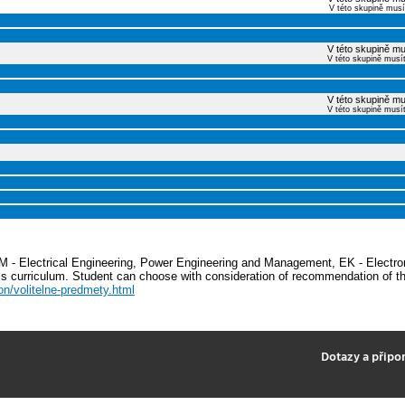
V této skupině musí
V této skupině mu
V této skupině musí
V této skupině mu
V této skupině musí
EEM - Electrical Engineering, Power Engineering and Management, EK - Elect
is curriculum. Student can choose with consideration of recommendation of th
on/volitelne-predmety.html
2
Dotazy a připo