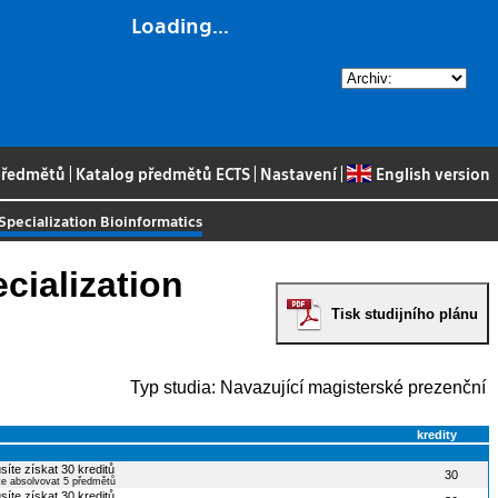
Loading...
 předmětů
|
Katalog předmětů ECTS
|
Nastavení
|
English version
 Specialization Bioinformatics
cialization
Tisk studijního plánu
Typ studia: Navazující magisterské prezenční
kredity
síte získat 30 kreditů
30
te absolvovat 5 předmětů
síte získat 30 kreditů