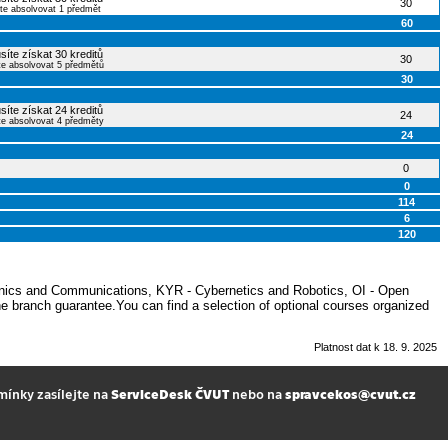
30
te absolvovat 1 předmět
60
síte získat 30 kreditů
30
te absolvovat 5 předmětů
30
síte získat 24 kreditů
24
te absolvovat 4 předměty
24
0
0
114
6
120
ronics and Communications, KYR - Cybernetics and Robotics, OI - Open
e branch guarantee.You can find a selection of optional courses organized
Platnost dat k 18. 9. 2025
mínky zasílejte na
ServiceDesk ČVUT
nebo na
spravcekos@cvut.cz