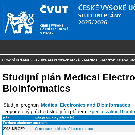
ČESKÉ VYSOKÉ U
STUDIJNÍ PLÁNY
2025/2026
Úvodní stránka
>
Fakulta elektrotechnická
>
Medical Electronics and Bi
Studijní plán Medical Electr
Bioinformatics
Studijní program:
Medical Electronics and Bioinformatics
Doporučený průchod studijním plánem:
Specialization Bioinf
Kód
Název skupiny předmětů
Povinné předměty programu
2018_MBIOEP
Compulsory subjects of the programme