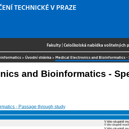
ČENÍ TECHNICKÉ V PRAZE
Fakulty
|
Celoškolská nabídka volitelných
oinformatics
>
Úvodní stránka
>
Medical Electronics and Bioinformatics -
onics and Bioinformatics - Spe
ormatics - Passage through study
V této skupině mu
V této skupině musí
V této skupině mu