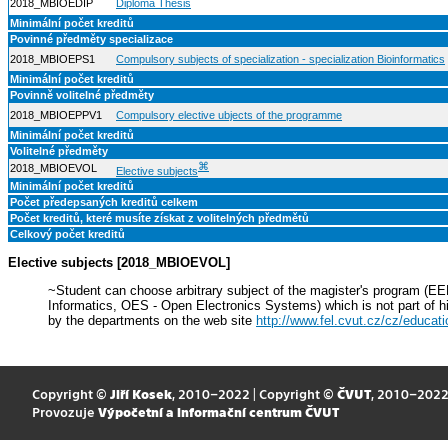
2018_MBIOEDIP
Diploma Thesis
Minimální počet kreditů
Povinné předměty specializace
2018_MBIOEPS1
Compulsory subjects of specialization - specialization Bioinformatics
Minimální počet kreditů
Povinně volitelné předměty
2018_MBIOEPPV1
Compulsory elective ubjects of the programme
Minimální počet kreditů
Volitelné předměty
⌘
2018_MBIOEVOL
Elective subjects
Minimální počet kreditů
Počet předepsaných kreditů celkem
Počet kreditů, které musíte získat z volitelných předmětů
Celkový počet kreditů
Elective subjects [2018_MBIOEVOL]
~Student can choose arbitrary subject of the magister's program (
Informatics, OES - Open Electronics Systems) which is not part of h
by the departments on the web site
http://www.fel.cvut.cz/cz/educati
Copyright ©
Jiří Kosek
, 2010–2022 | Copyright ©
ČVUT
, 2010–202
Provozuje
Výpočetní a informační centrum ČVUT