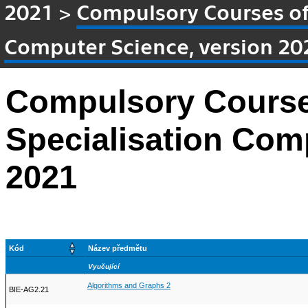
2021
>
Compulsory Courses of 
Computer Science, version 20
Compulsory Course
Specialisation Com
2021
Kód
Název předmětu
Vyučující
Algorithms and Graphs 2
BIE-AG2.21