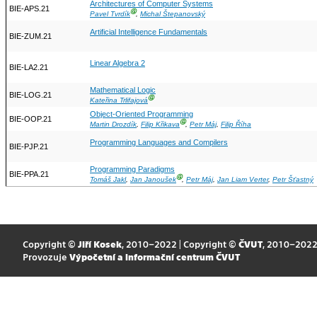
Architectures of Computer Systems
BIE-APS.21
Ⓖ
Pavel Tvrdík
,
Michal Štepanovský
Artificial Intelligence Fundamentals
BIE-ZUM.21
Linear Algebra 2
BIE-LA2.21
Mathematical Logic
BIE-LOG.21
Ⓖ
Kateřina Trlifajová
Object-Oriented Programming
BIE-OOP.21
Ⓖ
Martin Drozdík
,
Filip Křikava
,
Petr Máj
,
Filip Říha
Programming Languages and Compilers
BIE-PJP.21
Programming Paradigms
BIE-PPA.21
Ⓖ
Tomáš Jakl
,
Jan Janoušek
,
Petr Máj
,
Jan Liam Verter
,
Petr Šťastný
Copyright ©
Jiří Kosek
, 2010–2022 | Copyright ©
ČVUT
, 2010–202
Provozuje
Výpočetní a informační centrum ČVUT