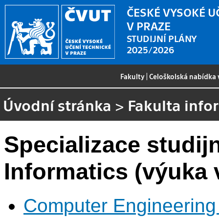
ČESKÉ VYSOKÉ U
V PRAZE
STUDIJNÍ PLÁNY
2025/2026
Fakulty
|
Celoškolská nabídka
Úvodní stránka
>
Fakulta info
Specializace studi
Informatics (výuka v
Computer Engineering 