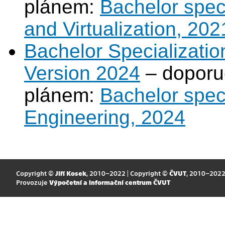
plánem:
Bachelor spec
and Virtualization, 202
Bachelor Specializati
Version 2024
– doporu
plánem:
Bachelor spec
Engineering, 2024
Copyright ©
Jiří Kosek
, 2010–2022 | Copyright ©
ČVUT
, 2010–202
Provozuje
Výpočetní a informační centrum ČVUT