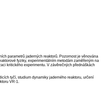
ních parametrů jaderných reaktorů. Pozornost je věnována
í reaktorové fyziky, experimentálním metodám zaměřeným na
alizaci kritického experimentu. V závěrečných přednáškách
dicích tyčí, studium dynamiky jaderného reaktoru, určení
aktoru VR-1.