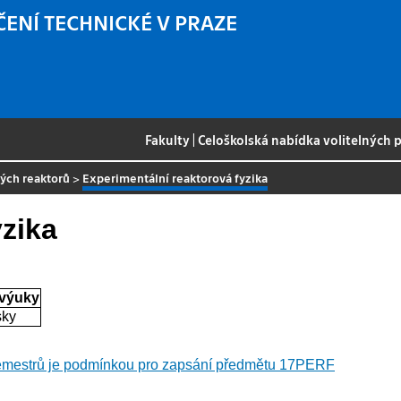
ČENÍ TECHNICKÉ V PRAZE
Fakulty
|
Celoškolská nabídka volitelných
ných reaktorů
>
Experimentální reaktorová fyzika
yzika
 výuky
sky
emestrů je podmínkou pro zapsání předmětu 17PERF