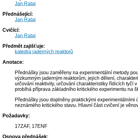
Jan Rataj
Přednášející:
Jan Rataj
Cvičící:
Jan Rataj
Předmět zajišťuje:
katedra jaderných reaktorů
Anotace:
Přednášky jsou zaměřeny na experimentální metody použí
výzkumným jaderným reaktorům, jejich dělení, charakter
určování reaktivity, určování charakteristiky řídicích t
probíhá příprava základního kritického experimentu na š
Přednášky jsou doplněny praktickými experimentálními úlo
neznámého kritického stavu. Hlavní část cvičení je věno
Požadavky:
17ZAF, 17ENF
Osnova přednášek: