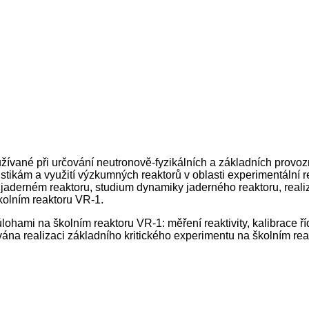
vané při určování neutronově-fyzikálních a základních provoz
istikám a využití výzkumných reaktorů v oblasti experimentáln
yčí v jaderném reaktoru, studium dynamiky jaderného reaktoru, re
kolním reaktoru VR-1.
hami na školním reaktoru VR-1: měření reaktivity, kalibrace ří
vána realizaci základního kritického experimentu na školním re