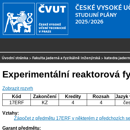
ČESKÉ VYSOKÉ U
STUDIJNÍ PLÁNY
2025/2026
Úvodní stránka
>
Fakulta jaderná a fyzikálně inženýrská
>
katedra jader
Experimentální reaktorová f
Zobrazit rozvrh
Kód
Zakončení
Kredity
Rozsah
Jazyk
17ERF
KZ
4
4
če
Vztahy:
Zápočet z předmětu 17ERF v některém z předchozích s
Garant předmětu: