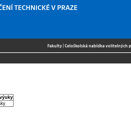
ČENÍ TECHNICKÉ V PRAZE
Fakulty
|
Celoškolská nabídka volitelných
 výuky
sky