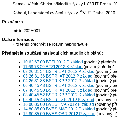
Samek, Vlčák. Sbírka příkladů z fyziky I. ČVUT Praha, 2
Kohout, Laboratorní cvičení z fyziky. ČVUT Praha, 2010
Poznámka:
místo 202A001
Další informace:
Pro tento předmět se rozvrh nepřipravuje
Předmět je součástí následujících studijních plánů:
10 62 67 00 BTZI 2012 P základ
(povinný předmět
11 68 73 00 BTZI 2012 K základ
(povinný předmět
02 26 31 34 BSTR EPT 2012 P základ
(povinný p
03 26 31 36 BSTR IAT 2012 P základ
(povinný př
04 26 31 38 BSTR KPP 2012 P základ
(povinný p
06 40 45 48 BSTR EPT 2012 K základ
(povinný p
07 40 45 50 BSTR IAT 2012 K základ
(povinný př
08 40 45 52 BSTR KPP 2012 K základ
(povinný p
05 40 45 46 BSTR TZP 2012 K základ
(povinný př
16 80 85 00 BVES TVA 2012 P základ
(povinný př
14 80 85 00 BVES MAT 2012 P základ
(povinný p
15 80 85 00 BVES OBR 2012 P základ
(povinný p