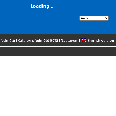
Loading...
 předmětů
|
Katalog předmětů ECTS
|
Nastavení
|
English version