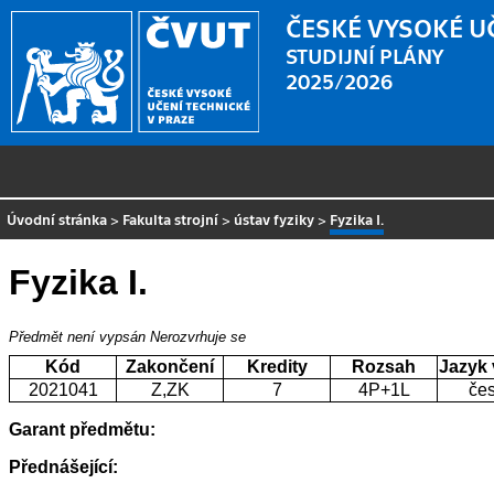
ČESKÉ VYSOKÉ U
STUDIJNÍ PLÁNY
2025/2026
Úvodní stránka
>
Fakulta strojní
>
ústav fyziky
>
Fyzika I.
Fyzika I.
Předmět není vypsán
Nerozvrhuje se
Kód
Zakončení
Kredity
Rozsah
Jazyk
2021041
Z,ZK
7
4P+1L
če
Garant předmětu:
Přednášející: