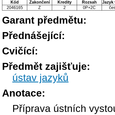
Kód
Zakončení
Kredity
Rozsah
Jazyk
2046165
Z
2
0P+2C
če
Garant předmětu:
Přednášející:
Cvičící:
Předmět zajišťuje:
ústav jazyků
Anotace:
Příprava ústních vyst