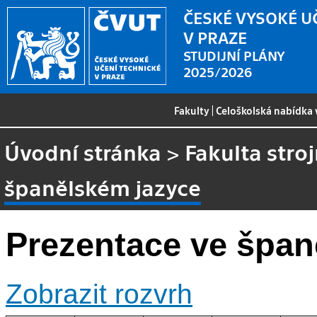
ČESKÉ VYSOKÉ U
V PRAZE
STUDIJNÍ PLÁNY
2025/2026
Fakulty
|
Celoškolská nabídka
Úvodní stránka
>
Fakulta stroj
španělském jazyce
Prezentace ve špan
Zobrazit rozvrh