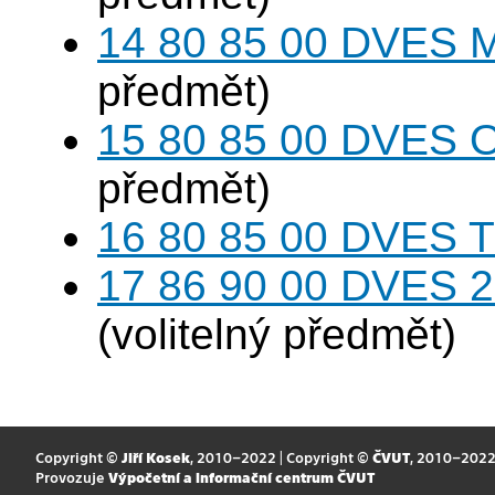
14 80 85 00 DVES 
předmět)
15 80 85 00 DVES 
předmět)
16 80 85 00 DVES 
17 86 90 00 DVES 20
(volitelný předmět)
Copyright ©
Jiří Kosek
, 2010–2022 | Copyright ©
ČVUT
, 2010–202
Provozuje
Výpočetní a informační centrum ČVUT