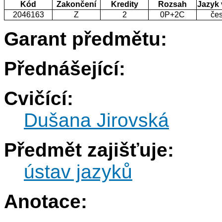
Kód
Zakončení
Kredity
Rozsah
Jazyk
2046163
Z
2
0P+2C
če
Garant předmětu:
Přednášející:
Cvičící:
Dušana Jirovská
Předmět zajišťuje:
ústav jazyků
Anotace: