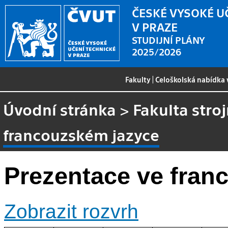
ČESKÉ VYSOKÉ U
V PRAZE
STUDIJNÍ PLÁNY
2025/2026
Fakulty
|
Celoškolská nabídka
Úvodní stránka
>
Fakulta stroj
francouzském jazyce
Prezentace ve fran
Zobrazit rozvrh