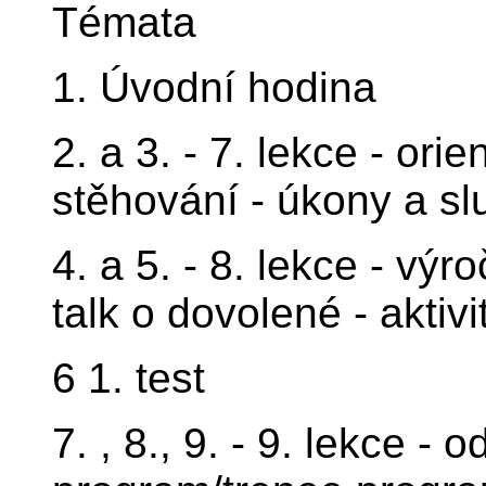
Témata
1. Úvodní hodina
2. a 3. - 7. lekce - ori
stěhování - úkony a sl
4. a 5. - 8. lekce - výr
talk o dovolené - aktiv
6 1. test
7. , 8., 9. - 9. lekce -