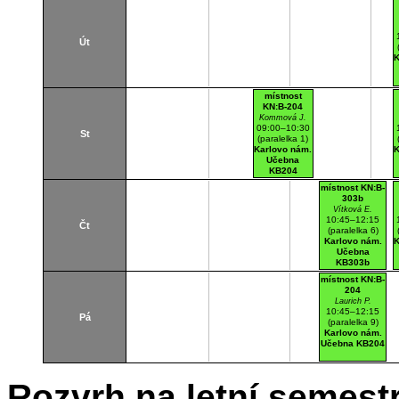
Út
K
místnost
KN:B-204
Kommová J.
09:00–10:30
St
(paralelka 1)
Karlovo nám.
K
Učebna
KB204
místnost KN:B-
303b
Vítková E.
10:45–12:15
Čt
(paralelka 6)
Karlovo nám.
K
Učebna
KB303b
místnost KN:B-
204
Laurich P.
10:45–12:15
Pá
(paralelka 9)
Karlovo nám.
Učebna KB204
Rozvrh na letní semest