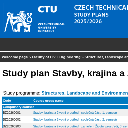
CZECH TECHNICAL
STUDY PLANS
2025/2026
Welcome page
>
Faculty of Civil Engineering
>
Structures, Landscape 
Study plan Stavby, krajina a 
Study programme:
Structures, Landscape and Environmen
Code
Course group name
Compulsory courses
BZ20260001
Stavby, krajina a životní prostředí, společná část, 1. semestr
BZ20260002
Stavby, krajina a životní prostředí, společná část, 2. semestr
BZ20260203
Stavby, krajina a životní prostředí, zaměření Životní prostředí, 3. se