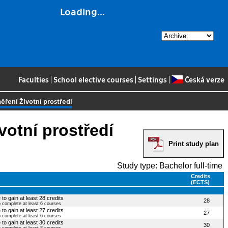
Loading...
Faculties
|
School elective courses
|
Settings
|
Česká verze
měření Životní prostředí
votní prostředí
Print study plan
Study type: Bachelor full-time
Credits
(ECTS)
to gain at least 28 credits
28
o complete at least 6 courses
to gain at least 27 credits
27
o complete at least 6 courses
to gain at least 30 credits
30