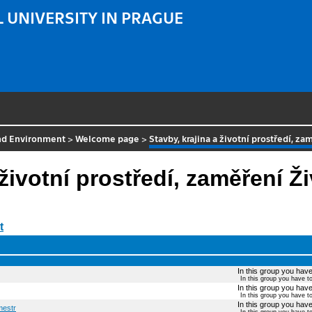
 UNIVERSITY IN PRAGUE
and Environment
>
Welcome page
>
Stavby, krajina a životní prostředí, za
životní prostředí, zaměření Ži
t
In this group you have 
In this group you have t
In this group you have 
In this group you have t
In this group you have 
mestr