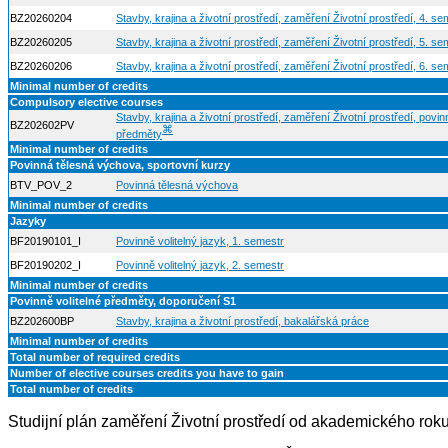
BZ20260204
Stavby, krajina a životní prostředí, zaměření Životní prostředí, 4. se
BZ20260205
Stavby, krajina a životní prostředí, zaměření Životní prostředí, 5. se
BZ20260206
Stavby, krajina a životní prostředí, zaměření Životní prostředí, 6. se
Minimal number of credits
Compulsory elective courses
Stavby, krajina a životní prostředí, zaměření Životní prostředí, povinn
BZ202602PV
⌘
předměty
Minimal number of credits
Povinná tělesná výchova, sportovní kurzy
BTV_POV_2
Povinná tělesná výchova
Minimal number of credits
Jazyky
BF20190101_I
Povinně volitelný jazyk, 1. semestr
BF20190202_I
Povinně volitelný jazyk, 2. semestr
Minimal number of credits
Povinně volitelné předměty, doporučení S1
BZ202600BP
Stavby, krajina a životní prostředí, bakalářská práce
Minimal number of credits
Total number of required credits
Number of elective courses credits you have to gain
Total number of credits
Studijní plán zaměření Životní prostředí od akademického ro