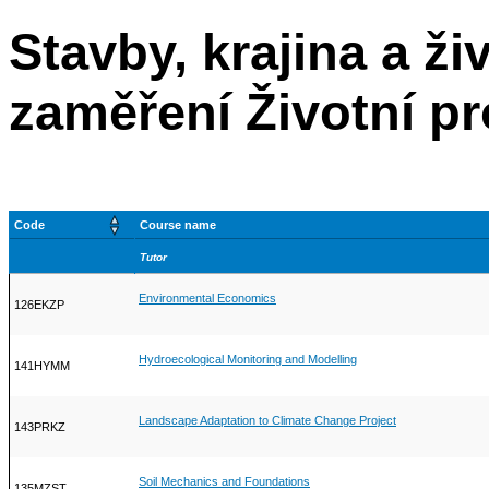
Stavby, krajina a ži
zaměření Životní pr
Code
Course name
Tutor
Environmental Economics
126EKZP
Hydroecological Monitoring and Modelling
141HYMM
Landscape Adaptation to Climate Change Project
143PRKZ
Soil Mechanics and Foundations
135MZST