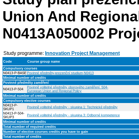
Union And Regional
N0413A050002 Proje
Study programme:
Innovation Project Management
Code
Course group name
Compulsory courses
N0413-P-BASE
Povinné předměty,prezenční studium,N0413
Minimal number of credits
Povinné předměty zaměření
Povinně volitelné předměty oborového zaměření. 504-
N0413-P-504
European Union and Regional Policy
Minimal number of credits
Compulsory elective courses
N0413-P-
Povinně volitelné předměty - skupina 1: Technické předměty
SKUP1
N0413-P-504-
Povinně volitelné předměty - skupina 3: Odborné kompetence
SKUP3
Minimal number of credits
Total number of required credits
Number of elective courses credits you have to gain
Total number of credits