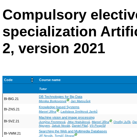
Compulsory electiv
specialization Artif
2, version 2021
Code
Course name
Tutor
DB Technologies for Big Data
BI-BIG.21
Ⓖ
Monika Borkovcová
,
Jan Matoušek
Knowledge-based Systems
BI-ZNS.21
Ⓖ
Marcel Jiřina
,
Ladislava Smítková Janků
Machine vision and image processing
BI-SVZ.21
Ⓖ
Justýna Frommová
,
Jitka Hrabáková
,
Marcel Jiřina
,
Ondřej Juřík
,
Da
Nguyen
,
Jakub Novák
,
Daniel Pilař
,
Vít Pospíšil
Searching the Web and Multimedia Databases
BI-VWM.21
Ⓖ
Jiří Novák
,
Tomáš Skopal