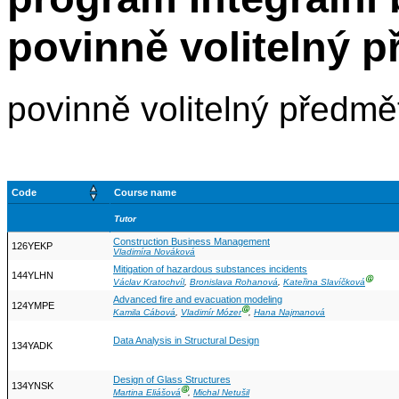
povinně volitelný 
povinně volitelný předmě
Code
Course name
Tutor
Construction Business Management
126YEKP
Vladimíra Nováková
Mitigation of hazardous substances incidents
144YLHN
Ⓖ
Václav Kratochvíl
,
Bronislava Rohanová
,
Kateřina Slavíčková
Advanced fire and evacuation modeling
124YMPE
Ⓖ
Kamila Cábová
,
Vladimír Mózer
,
Hana Najmanová
Data Analysis in Structural Design
134YADK
Design of Glass Structures
134YNSK
Ⓖ
Martina Eliášová
,
Michal Netušil