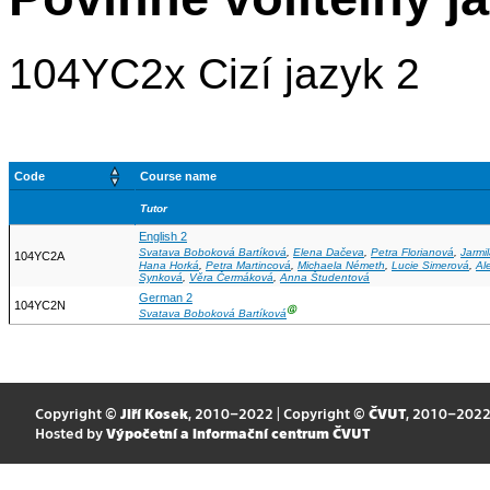
104YC2x Cizí jazyk 2
Code
Course name
Tutor
English 2
Svatava Boboková Bartíková
,
Elena Dačeva
,
Petra Florianová
,
Jarmi
104YC2A
Hana Horká
,
Petra Martincová
,
Michaela Németh
,
Lucie Simerová
,
Al
Synková
,
Věra Čermáková
,
Anna Študentová
German 2
104YC2N
Ⓖ
Svatava Boboková Bartíková
Copyright ©
Jiří Kosek
, 2010–2022 | Copyright ©
ČVUT
, 2010–202
Hosted by
Výpočetní a informační centrum ČVUT