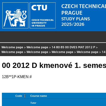
CZECH TECHNICAL
PRAGUE
STUDY PLANS
2025/2026
Welcome page
>
Welcome page
>
14 80 85 00 DVES MAT 2012 P
>
Welcome page
>
Welcome page
>
Welcome page
>
Welcome page
>
14
00 2012 D kmenové 1. semes
12B**1P-KMEN #
Code
Course name
Tutor