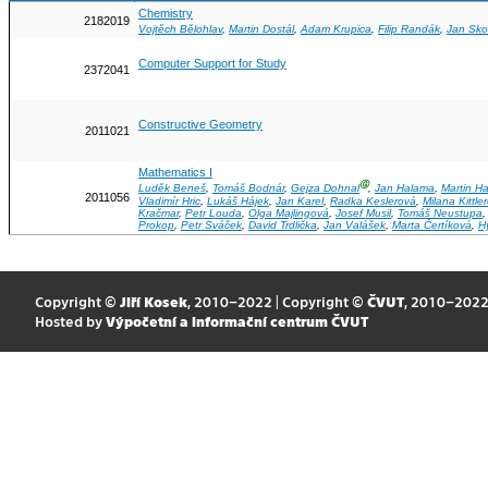
Chemistry
2182019
Vojtěch Bělohlav
,
Martin Dostál
,
Adam Krupica
,
Filip Randák
,
Jan Sko
Computer Support for Study
2372041
Constructive Geometry
2011021
Mathematics I
Ⓖ
Luděk Beneš
,
Tomáš Bodnár
,
Gejza Dohnal
,
Jan Halama
,
Martin H
2011056
Vladimír Hric
,
Lukáš Hájek
,
Jan Karel
,
Radka Keslerová
,
Milana Kittle
Kračmar
,
Petr Louda
,
Olga Majlingová
,
Josef Musil
,
Tomáš Neustupa
Prokop
,
Petr Sváček
,
David Trdlička
,
Jan Valášek
,
Marta Čertíková
,
H
Copyright ©
Jiří Kosek
, 2010–2022 | Copyright ©
ČVUT
, 2010–202
Hosted by
Výpočetní a informační centrum ČVUT