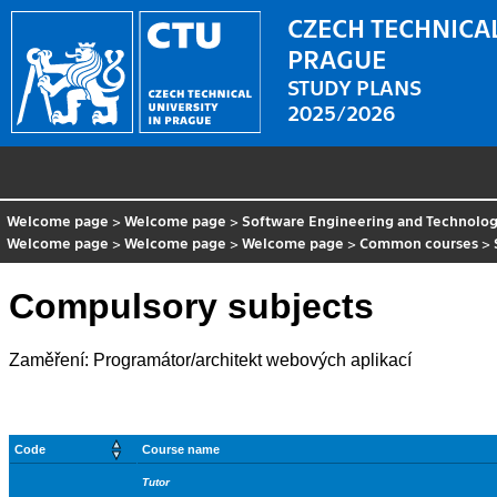
CZECH TECHNICAL
PRAGUE
STUDY PLANS
2025/2026
Welcome page
>
Welcome page
>
Software Engineering and Technolo
Welcome page
>
Welcome page
>
Welcome page
>
Common courses
>
Compulsory subjects
Zaměření: Programátor/architekt webových aplikací
Code
Course name
Tutor