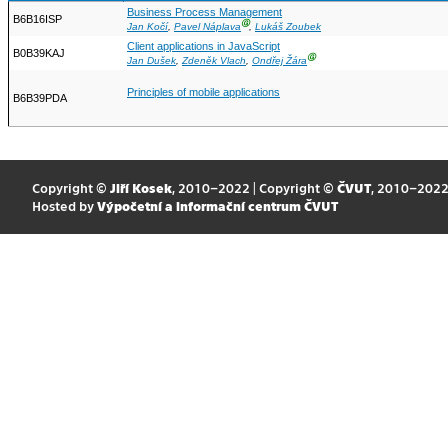
Business Process Management
B6B16ISP
Ⓖ
Jan Kočí
,
Pavel Náplava
,
Lukáš Zoubek
Client applications in JavaScript
B0B39KAJ
Ⓖ
Jan Dušek
,
Zdeněk Vlach
,
Ondřej Žára
Principles of mobile applications
B6B39PDA
Copyright ©
Jiří Kosek
, 2010–2022 | Copyright ©
ČVUT
, 2010–202
Hosted by
Výpočetní a informační centrum ČVUT