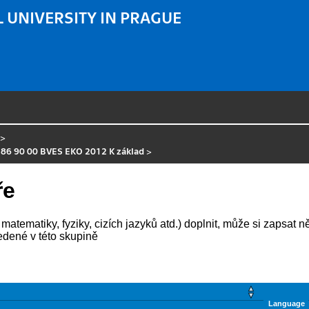
 UNIVERSITY IN PRAGUE
>
 86 90 00 BVES EKO 2012 K základ
>
ře
atematiky, fyziky, cizích jazyků atd.) doplnit, může si zapsat ně
edené v této skupině
Language