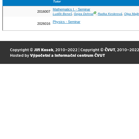
Tutor
Mathematics I. - Seminar
2016007
Ⓖ
Luděk Beneš
,
Gejza Dohnal
,
Radka Keslerová
,
Olga Majl
Physics - Seminar
2026016
Copyright ©
Jiří Kosek
, 2010–2022 | Copyright ©
ČVUT
, 2010–202
Hosted by
Výpočetní a informační centrum ČVUT