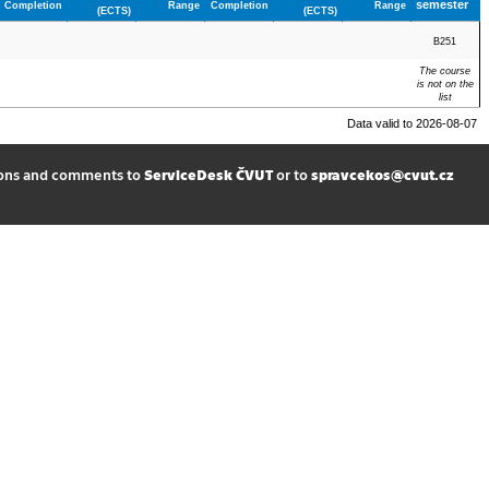
semester
Completion
Range
Completion
Range
(ECTS)
(ECTS)
B251
The course
is not on the
list
Data valid to 2026-08-07
ions and comments to
ServiceDesk ČVUT
or to
spravcekos@cvut.cz