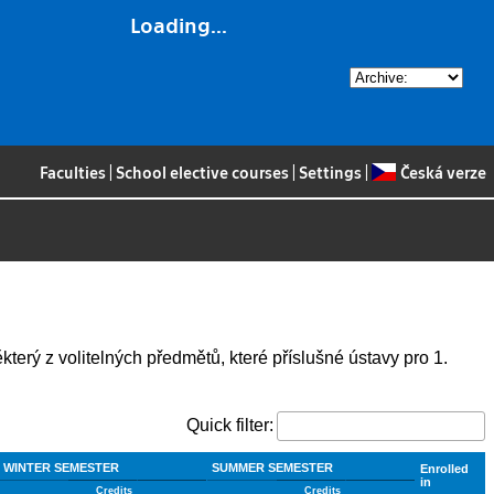
Loading...
Faculties
|
School elective courses
|
Settings
|
Česká verze
který z volitelných předmětů, které příslušné ústavy pro 1.
Quick filter:
WINTER SEMESTER
SUMMER SEMESTER
Enrolled
in
Credits
Credits