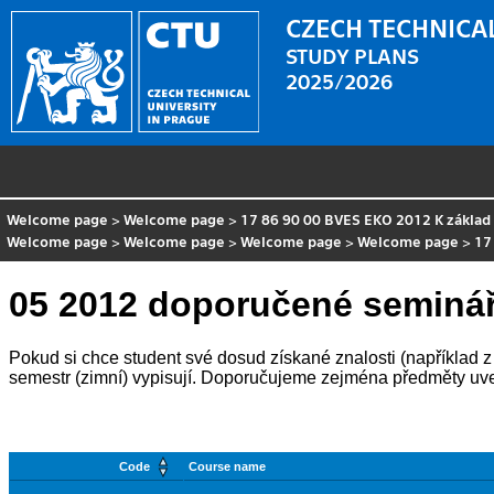
CZECH TECHNICAL
STUDY PLANS
2025/2026
Welcome page
>
Welcome page
>
17 86 90 00 BVES EKO 2012 K základ
Welcome page
>
Welcome page
>
Welcome page
>
Welcome page
>
17
05 2012 doporučené seminá
Pokud si chce student své dosud získané znalosti (například z m
semestr (zimní) vypisují. Doporučujeme zejména předměty uv
Code
Course name