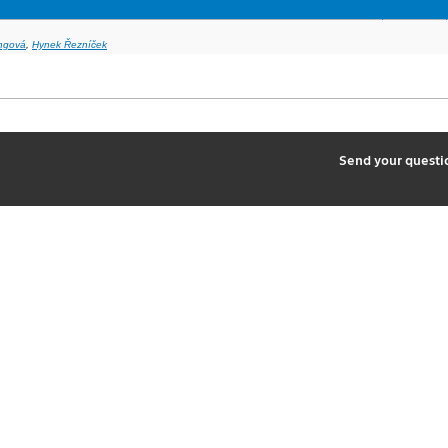
ingová
,
Hynek Řezníček
2
Send your quest