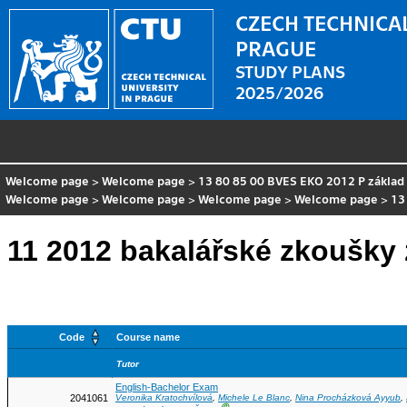
CZECH TECHNICAL
PRAGUE
STUDY PLANS
2025/2026
Welcome page
>
Welcome page
>
13 80 85 00 BVES EKO 2012 P základ
Welcome page
>
Welcome page
>
Welcome page
>
Welcome page
>
13
11 2012 bakalářské zkoušky 
Code
Course name
Tutor
English-Bachelor Exam
2041061
Veronika Kratochvílová
,
Michele Le Blanc
,
Nina Procházková Ayyub
,