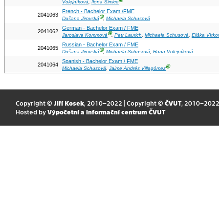
Ⓖ
Volejníková
,
Ilona Šimice
French - Bachelor Exam /FME
2041063
Ⓖ
Dušana Jirovská
,
Michaela Schusová
German - Bachelor Exam / FME
2041062
Ⓖ
Jaroslava Kommová
,
Petr Laurich
,
Michaela Schusová
,
Eliška Vítko
Russian - Bachelor Exam / FME
2041065
Ⓖ
Dušana Jirovská
,
Michaela Schusová
,
Hana Volejníková
Spanish - Bachelor Exam / FME
2041064
Ⓖ
Michaela Schusová
,
Jaime Andrés Villagómez
Copyright ©
Jiří Kosek
, 2010–2022 | Copyright ©
ČVUT
, 2010–202
Hosted by
Výpočetní a informační centrum ČVUT