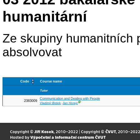
humanitární
Ze skupiny humanitních p
absolvovat
Code
Course name
Tutor
Communication and Dealing with People
2383009
Ⓖ
Vladimír Brdek
,
Jan Horejc
Copyright ©
Jiří Kosek
, 2010–2022 | Copyright ©
ČVUT
, 2010–202
Hosted by
Výpočetní a informační centrum ČVUT