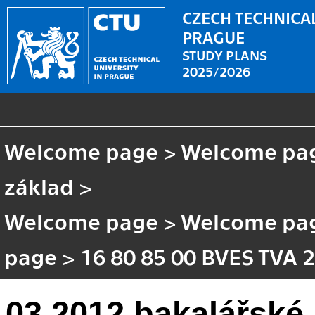
CZECH TECHNICAL
PRAGUE
STUDY PLANS
2025/2026
Welcome page
>
Welcome pa
základ
>
Welcome page
>
Welcome pa
page
>
16 80 85 00 BVES TVA 
03 2012 bakalářské 